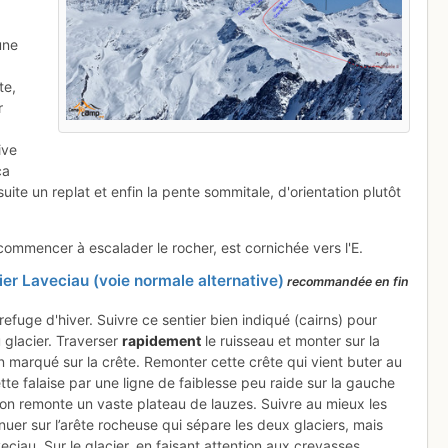
une
te,
r
ive
ca
uite un replat et enfin la pente sommitale, d'orientation plutôt
commencer à escalader le rocher, est cornichée vers l'E.
cier Laveciau (voie normale alternative)
recommandée en fin
 refuge d'hiver. Suivre ce sentier bien indiqué (cairns) pour
u glacier. Traverser
rapidement
le ruisseau et monter sur la
en marqué sur la crête. Remonter cette crête qui vient buter au
te falaise par une ligne de faiblesse peu raide sur la gauche
 on remonte un vaste plateau de lauzes. Suivre au mieux les
inuer sur l’arête rocheuse qui sépare les deux glaciers, mais
eciau. Sur le glacier, en faisant attention aux crevasses,