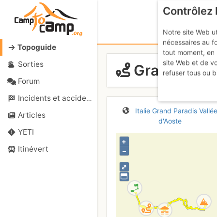
Contrôlez 
Notre site Web ut
nécessaires au f
Topoguide
tout moment, en 
site Web et de v
Sorties
Grand Paradi
refuser tous ou b
Forum
Incidents et accidents
Italie
Grand Paradis
Vallé
Articles
d'Aoste
YETI
+
Itinévert
–
⤢