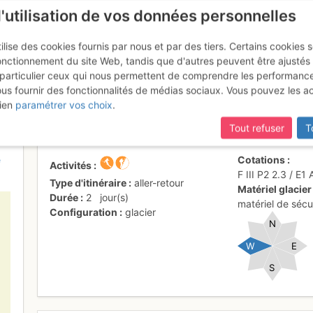
l'utilisation de vos données personnelles
ilise des cookies fournis par nous et par des tiers. Certains cookies 
onctionnement du site Web, tandis que d'autres peuvent être ajustés
particulier ceux qui nous permettent de comprendre les performanc
ous fournir des fonctionnalités de médias sociaux. Vous pouvez les a
s : Par le Glacier du Grand Par
ien
paramétrer vos choix
.
Tout refuser
T
e
Cotations
Activités
F
III
P2
2.3
/
E1
Type d'itinéraire
aller-retour
Matériel glacier
Durée
2
jour(s)
matériel de sécur
Configuration
glacier
N
W
E
S