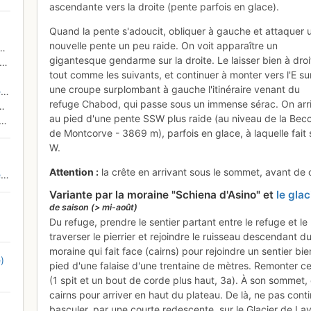
ascendante vers la droite (pente parfois en glace).
Quand la pente s'adoucit, obliquer à gauche et attaquer 
nouvelle pente un peu raide. On voit apparaître un
gigantesque gendarme sur la droite. Le laisser bien à droi
tout comme les suivants, et continuer à monter vers l'E su
une croupe surplombant à gauche l'itinéraire venant du
s
refuge Chabod, qui passe sous un immense sérac. On arr
au pied d'une pente SSW plus raide (au niveau de la Bec
de Montcorve - 3869 m), parfois en glace, à laquelle fait s
W.
Attention :
la crête en arrivant sous le sommet, avant de 
e
Variante par la moraine "Schiena d'Asino" et
le gla
de saison (> mi-août)
Du refuge, prendre le sentier partant entre le refuge et le
traverser le pierrier et rejoindre le ruisseau descendant d
moraine qui fait face (cairns) pour rejoindre un sentier bi
)
pied d'une falaise d'une trentaine de mètres. Remonter cet
(1 spit et un bout de corde plus haut, 3a). À son sommet,
cairns pour arriver en haut du plateau. De là, ne pas cont
basculer, par une courte redescente, sur le Glacier de Lav