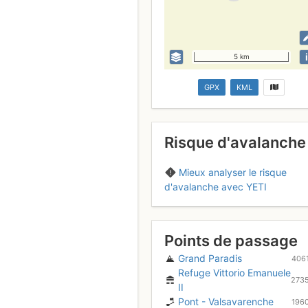
i
5 km
GPX
KML
Risque d'avalanche
Mieux analyser le risque
d'avalanche avec YETI
Points de passage
Grand Paradis
406
Refuge Vittorio Emanuele
273
II
Pont - Valsavarenche
196