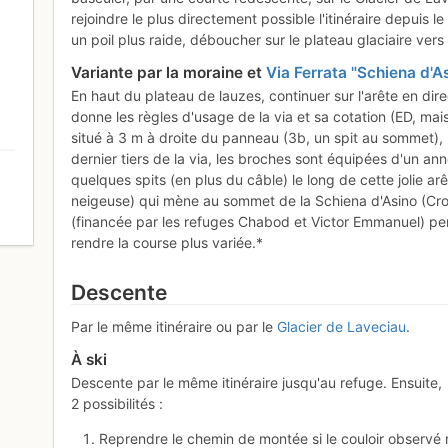
rejoindre le plus directement possible l'itinéraire depuis
un poil plus raide, déboucher sur le plateau glaciaire vers 
Variante par la moraine et
Via Ferrata "Schiena d'A
En haut du plateau de lauzes, continuer sur l'arête en dir
donne les règles d'usage de la via et sa cotation (ED, mai
situé à 3 m à droite du panneau (3b, un spit au sommet), 
dernier tiers de la via, les broches sont équipées d'un a
quelques spits (en plus du câble) le long de cette jolie arêt
neigeuse) qui mène au sommet de la Schiena d'Asino (Croup
0
(financée par les refuges Chabod et Victor Emmanuel) perme
rendre la course plus variée.*
Descente
Par le même itinéraire ou par le
Glacier de Laveciau
.
À ski
Descente par le même itinéraire jusqu'au refuge. Ensuite,
2 possibilités :
Reprendre le chemin de montée si le couloir observé