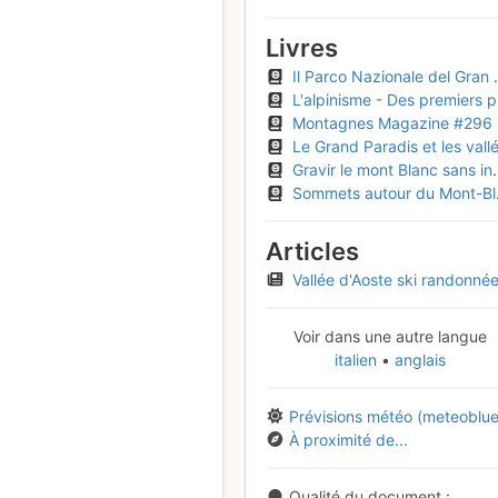
Livres
Il Parco Nazionale del Gran Paradiso (Guide IGC 3, vol 2)
L'alpinisme - Des premiers pas aux grandes ascensions
Montagnes Magazine #296
Le Grand Paradis et les vallées du Lanzo - Les 100 plus belles courses et randonnée
Gravir le mont Blanc sans inquiéter ses parents
Sommets autour du Mont-Blanc
Articles
Vallée d'Aoste ski randonnée Valsavarench
Voir dans une autre langue
italien
anglais
Prévisions météo (meteoblue
À proximité de...
Qualité du document