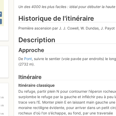
Un des 4000 les plus faciles : idéal pour débuter la haute 
Historique de l'itinéraire
Première ascension par J. J. Cowell, W. Dundas, J. Payot
Description
Approche
De
Pont
, suivre le sentier (voie pavée par endroits) le lon
(2732 m).
Itinéraire
Itinéraire classique
Du refuge, partir plein N pour contourner l'éperon rocheu
surplombe le refuge par la gauche et infléchir peu à peu l
1 m
trace vers l'E. Monter plein E en laissant main gauche une
5 m
moraine rectiligne évidente, pour arriver dans un petit ci
rocheux d'où l'on s'échappe, au fond, par une traversée
0 m