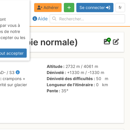
Adhérer
Se connecter
fr
Aide
sont
 par vous à
es de notre
ccepter ou les
adis (voie normale)
out accepter
Altitude
2732 m
/
4061 m
AD-
/ S3
Dénivelé
+1330 m
/
-1330 m
crampons +
Dénivelé des difficultés
50
m
ité sur glacier
Longueur de l'itinéraire
0
km
Pente
35°