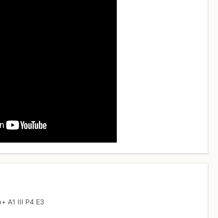
b+
A1
III
P4
E3