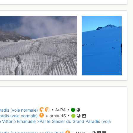
radis (voie normale)
• AuRA •
radis (voie normale)
• arnaudS •
 Vittorio Emanuele >Par le Glacier du Grand Paradis (voie