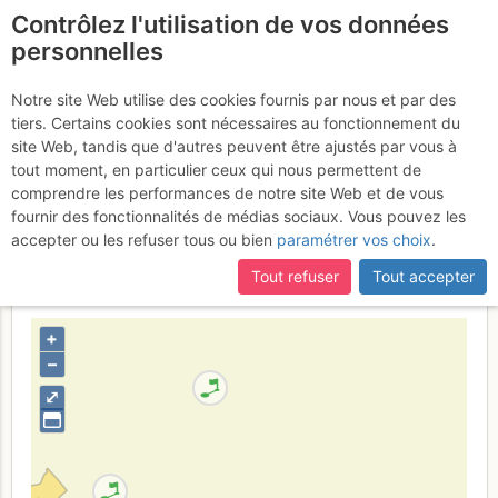
Contrôlez l'utilisation de vos données
fr
personnelles
Aiguille du Tour :
Notre site Web utilise des cookies fournis par nous et par des
tiers. Certains cookies sont nécessaires au fonctionnement du
Sommet S par le Col
site Web, tandis que d'autres peuvent être ajustés par vous à
Supérieur du Tour (voie
tout moment, en particulier ceux qui nous permettent de
comprendre les performances de notre site Web et de vous
normale)
fournir des fonctionnalités de médias sociaux. Vous pouvez les
accepter ou les refuser tous ou bien
paramétrer vos choix
.
Tout refuser
Tout accepter
Suisse
Valais
Mont-Blanc
+
–
⤢