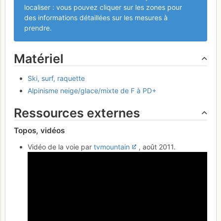
localiser : vous pouvez cliquer sur les zones pour
des informations détaillées sur les mesures à
prendre.
Matériel
Ski, surf, raquette
Alpinisme neige/glace/mixte de F à PD+
Ressources externes
Topos, vidéos
Vidéo de la voie par
tvmountain
, août 2011.