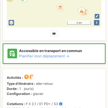
i
2 km
Accessible en transport en commun
Planifier mon déplacement →
Activités
Type d'itinéraire
aller-retour
Durée
1
jour(s)
Configuration
glacier
Cotations
F
II
3.1
/
E1
PD+
/ S3