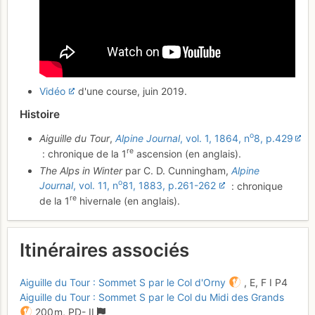
Vidéo
d'une course, juin 2019.
Histoire
o
Aiguille du Tour
,
Alpine Journal
, vol. 1, 1864, n
8, p.429
re
: chronique de la 1
ascension (en anglais).
The Alps in Winter
par C. D. Cunningham,
Alpine
o
Journal
, vol. 11, n
81, 1883, p.261-262
: chronique
re
de la 1
hivernale (en anglais).
Itinéraires associés
Aiguille du Tour : Sommet S par le Col d'Orny
,
E,
F
I
P4
Aiguille du Tour : Sommet S par le Col du Midi des Grands
200 m,
PD-
II