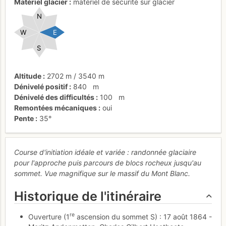
Matériel glacier
matériel de sécurité sur glacier
N
W
E
S
Altitude
2702 m
/
3540 m
Dénivelé positif
840
m
Dénivelé des difficultés
100
m
Remontées mécaniques
oui
Pente
35°
Course d'initiation idéale et variée : randonnée glaciaire
pour l'approche puis parcours de blocs rocheux jusqu'au
sommet. Vue magnifique sur le massif du Mont Blanc.
Historique de l'itinéraire
re
Ouverture (1
ascension du sommet S) : 17 août 1864 -