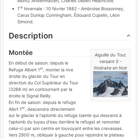
Moritz Andenmatten, Charles Gilbert Heathcote.
re
1
hivernale : 10 février 1882 - Ambroise Bossonney,
Carus Dunlop Cunningham, Édouard Cupelin, Léon
Simond.
Description
Montée
Aiguille du Tour,
versant S -
En début de saison: depuis le
Itinéraire en Noir
er
Refuge Albert 1
, monter la rive
droite du glacier du Tour en
direction du Col Supérieur du Tour
(3288 m) en contournant par la
droite le Signal Reilly.
En fin de saison: depuis le refuge
er
Albrt 1
, descendre directement
sur le glacier à l'aplomb du refuge (sente qui descend à
l'aplomb du tuyau d'eau derrière le refuge) et remonter
celui-ci par son centre en louvoyant entre les crevasses.
Vers 2900 m, obliquer à gauche pour rejoindre le plateau