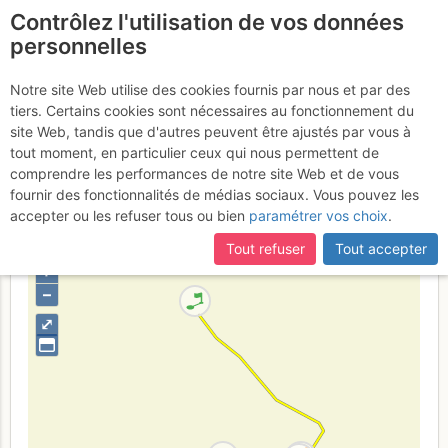
Contrôlez l'utilisation de vos données
fr
personnelles
Col du Tacul :
Notre site Web utilise des cookies fournis par nous et par des
tiers. Certains cookies sont nécessaires au fonctionnement du
Traversée sur le Couloir NE
site Web, tandis que d'autres peuvent être ajustés par vous à
- Glacier du Capucin
tout moment, en particulier ceux qui nous permettent de
comprendre les performances de notre site Web et de vous
fournir des fonctionnalités de médias sociaux. Vous pouvez les
accepter ou les refuser tous ou bien
paramétrer vos choix
.
France
Haute-Savoie
Mont-Blanc
Tout refuser
Tout accepter
+
–
⤢