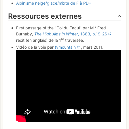
Alpinisme neige/glace/mixte de F à PD+
Ressources externes
rs
First passage of the "Col du Tacul" par M
Fred
Burnaby,
The High Alps in Winter
, 1883, p.19-26
:
re
récit (en anglais) de la 1
traversée.
Vidéo de la voie par
tvmountain
, mars 2011.