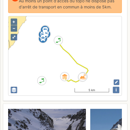
Au moins un point d'accès du topo ne dispose pas
d'arrêt de transport en commun à moins de 5km.
+
–
⤢
i
5 km