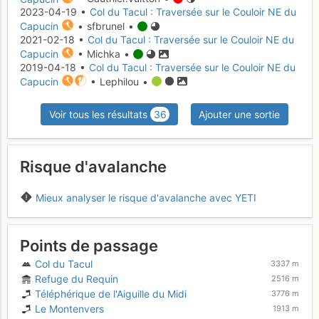
2023-04-19 •
Col du Tacul : Traversée sur le Couloir NE du
Capucin
• sfbrunel •
2021-02-18 •
Col du Tacul : Traversée sur le Couloir NE du
Capucin
• Michka •
2019-04-18 •
Col du Tacul : Traversée sur le Couloir NE du
Capucin
• Lephilou •
Voir tous les résultats
36
Ajouter une sortie
Risque d'avalanche
Mieux analyser le risque d'avalanche avec YETI
Points de passage
Col du Tacul
3337 m
Refuge du Requin
2516 m
Téléphérique de l'Aiguille du Midi
3776 m
Le Montenvers
1913 m