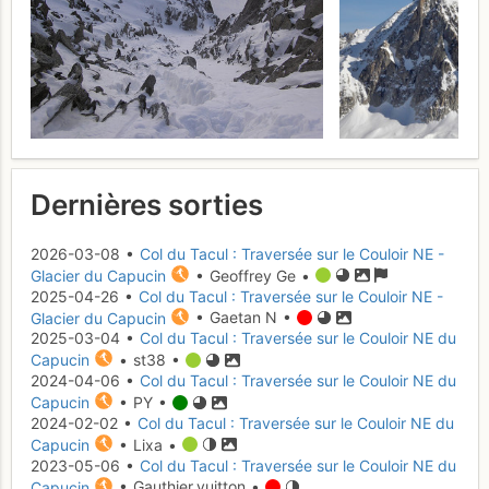
Dernières sorties
2026-03-08 •
Col du Tacul : Traversée sur le Couloir NE -
Glacier du Capucin
• Geoffrey Ge •
2025-04-26 •
Col du Tacul : Traversée sur le Couloir NE -
Glacier du Capucin
• Gaetan N •
2025-03-04 •
Col du Tacul : Traversée sur le Couloir NE du
Capucin
• st38 •
2024-04-06 •
Col du Tacul : Traversée sur le Couloir NE du
Capucin
• PY •
2024-02-02 •
Col du Tacul : Traversée sur le Couloir NE du
Capucin
• Lixa •
2023-05-06 •
Col du Tacul : Traversée sur le Couloir NE du
Capucin
• Gauthier.vuitton •