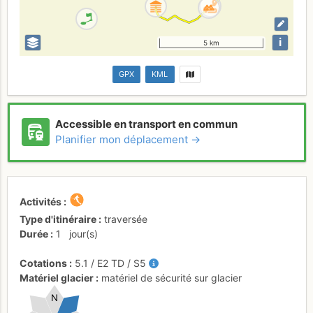
i
5 km
GPX
KML
Accessible en transport en commun
Planifier mon déplacement →
Activités
Type d'itinéraire
traversée
Durée
1
jour(s)
Cotations
5.1
/
E2
TD
/ S5
Matériel glacier
matériel de sécurité sur glacier
N