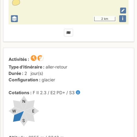
i
2 km
Activités
Type d'itinéraire
aller-retour
Durée
2
jour(s)
Configuration
glacier
Cotations
F
II
2.3
/
E2
PD+
/ S3
N
W
E
S