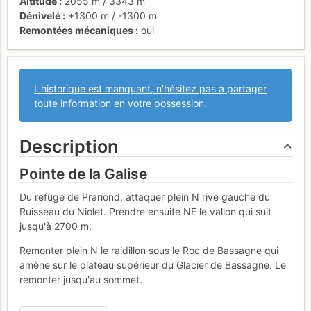
Altitude
2055 m
/
3343 m
Dénivelé
+1300 m
/
-1300 m
Remontées mécaniques
oui
L'historique est manquant, n'hésitez pas à partager
toute information en votre possession.
Description
Pointe de la Galise
Du refuge de Prariond, attaquer plein N rive gauche du
Ruisseau du Niolet. Prendre ensuite NE le vallon qui suit
jusqu'à 2700 m.
Remonter plein N le raidillon sous le Roc de Bassagne qui
amène sur le plateau supérieur du Glacier de Bassagne. Le
remonter jusqu'au sommet.