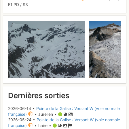
E1
PD
/ S3
Dernières sorties
2026-06-14 •
Pointe de la Galise : Versant W (voie normale
française)
• aurelien •
2026-05-24 •
Pointe de la Galise : Versant W (voie normale
française)
• haire •