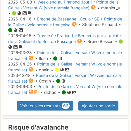
2026-05-08 •
Week-end au Prariond Jour 1 : Pointe de la
Galise : Versant W (voie normale française)
• mathieu_v
•
2026-04-16 •
Brèche de Bassagne : Couloir SE + Pointe de
la Galise : Voie normale française
• Stephane Pichand •
2026-04-15 •
Traversée Prariond > Benevolo par la pointe
de la Galise et de Roc de Bassagne
• Bruno Besson •
2026-03-28 •
Pointe de la Galise : Versant W (voie normale
française)
• Ilona •
2025-04-25 •
Pointe de la Galise : Versant W (voie normale
française)
• gnain •
2023-12-18 •
Pointe de la Galise : Versant W (voie normale
française)
• Costin •
2023-06-03 •
Pointe de la Galise : Versant W (voie normale
française)
• didtac •
Voir tous les résultats
66
Ajouter une sortie
Risque d'avalanche