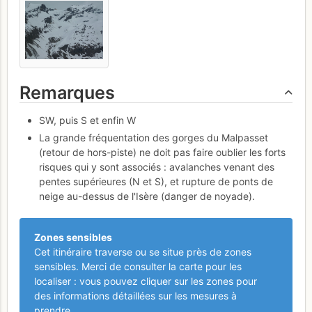
Remarques
SW, puis S et enfin W
La grande fréquentation des gorges du Malpasset
(retour de hors-piste) ne doit pas faire oublier les forts
risques qui y sont associés : avalanches venant des
pentes supérieures (N et S), et rupture de ponts de
neige au-dessus de l'Isère (danger de noyade).
Zones sensibles
Cet itinéraire traverse ou se situe près de zones
sensibles. Merci de consulter la carte pour les
localiser : vous pouvez cliquer sur les zones pour
des informations détaillées sur les mesures à
prendre.