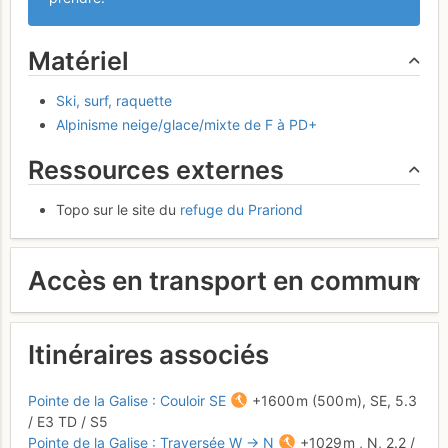
Matériel
Ski, surf, raquette
Alpinisme neige/glace/mixte de F à PD+
Ressources externes
Topo sur le site du
refuge du Prariond
Accès en transport en commun
Itinéraires associés
Pointe de la Galise : Couloir SE
+1600 m
(500 m),
SE,
5.3
/
E3
TD
/ S5
Pointe de la Galise : Traversée W → N
+1029 m
,
N,
2.2
/