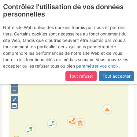
Contrôlez l'utilisation de vos données
fr
personnelles
Suite à une récente et importante mise à jour du site,
si
Pointe de la Galise :
certaines pages ne sont plus accessibles, manquantes ou
Notre site Web utilise des cookies fournis par nous et par des
incomplètes, déconnectez-vous puis reconnectez-vous à votre
tiers. Certains cookies sont nécessaires au fonctionnement du
Versant W (voie normale
compte sur le site.
site Web, tandis que d'autres peuvent être ajustés par vous à
française)
tout moment, en particulier ceux qui nous permettent de
comprendre les performances de notre site Web et de vous
fournir des fonctionnalités de médias sociaux. Vous pouvez les
accepter ou les refuser tous ou bien
paramétrer vos choix
.
France
Savoie
Alpes Grées - Charbonnel
Tout refuser
Tout accepter
+
–
⤢