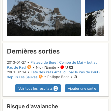
Dernières sorties
2013-01-27 •
Plateau de Bure : Combe de Mai + but au
Pas de Paul
• Nick l'Ermite •
2001-02-14 •
Tête des Pras Arnaud : par le Pas de Paul -
depuis Les Sauvas
• Philippe Boric •
Voir tous les résultats
2
Ajouter une sortie
Risque d'avalanche