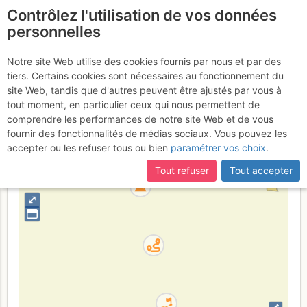
Contrôlez l'utilisation de vos données
fr
personnelles
Tête des Pras
Notre site Web utilise des cookies fournis par nous et par des
tiers. Certains cookies sont nécessaires au fonctionnement du
Arnaud : Par le Pas de Paul
site Web, tandis que d'autres peuvent être ajustés par vous à
tout moment, en particulier ceux qui nous permettent de
comprendre les performances de notre site Web et de vous
fournir des fonctionnalités de médias sociaux. Vous pouvez les
France
Hautes-Alpes
Dévoluy
accepter ou les refuser tous ou bien
paramétrer vos choix
.
+
Tout refuser
Tout accepter
–
⤢