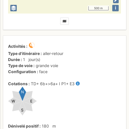
i
500 m
Activités
Type d'itinéraire
aller-retour
Durée
1
jour(s)
Type de voie
grande voie
Configuration
face
Cotations
TD+
6b+
>6a+
I
P1+
E3
N
W
E
S
Dénivelé positif
180
m