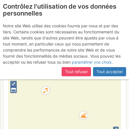
Contrôlez l'utilisation de vos données
fr
personnelles
Bavella - Punta di u
Notre site Web utilise des cookies fournis par nous et par des
tiers. Certains cookies sont nécessaires au fonctionnement du
Peru : Omerta
site Web, tandis que d'autres peuvent être ajustés par vous à
tout moment, en particulier ceux qui nous permettent de
comprendre les performances de notre site Web et de vous
fournir des fonctionnalités de médias sociaux. Vous pouvez les
France
Corse-du-Sud
Corse
accepter ou les refuser tous ou bien
paramétrer vos choix
.
+
Tout refuser
Tout accepter
–
⤢