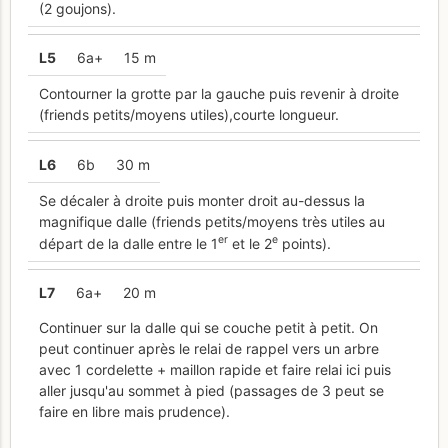
(2 goujons).
L
5
6a+
15 m
Contourner la grotte par la gauche puis revenir à droite
(friends petits/moyens utiles),courte longueur.
L
6
6b
30 m
Se décaler à droite puis monter droit au-dessus la
magnifique dalle (friends petits/moyens très utiles au
er
e
départ de la dalle entre le 1
et le 2
points).
L
7
6a+
20 m
Continuer sur la dalle qui se couche petit à petit. On
peut continuer après le relai de rappel vers un arbre
avec 1 cordelette + maillon rapide et faire relai ici puis
aller jusqu'au sommet à pied (passages de 3 peut se
faire en libre mais prudence).