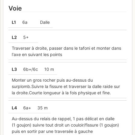
Voie
L
1
6a
Dalle
L
2
5+
Traverser à droite, passer dans le tafoni et monter dans
l'axe en suivant les points
L
3
6b+/6c
10 m
Monter un gros rocher puis au-dessus du
surplomb.Suivre la fissure et traverser la dalle raide sur
la droite.Courte longueur à la fois physique et fine.
L
4
6a+
35 m
Au-dessus du relais de rappel, 1 pas délicat en dalle
(1 goujon) suivre tout droit un couloir/fissure (1 goujon)
puis en sortir par une traversée à gauche