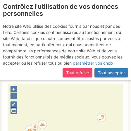
Contrôlez l'utilisation de vos données
fr
personnelles
Pas de la Balme /
Notre site Web utilise des cookies fournis par nous et par des
tiers. Certains cookies sont nécessaires au fonctionnement du
Col des Aiguillons :
site Web, tandis que d'autres peuvent être ajustés par vous à
Versant E par le Col de la
tout moment, en particulier ceux qui nous permettent de
comprendre les performances de notre site Web et de vous
Valette
fournir des fonctionnalités de médias sociaux. Vous pouvez les
accepter ou les refuser tous ou bien
paramétrer vos choix
.
Tout refuser
Tout accepter
France
Savoie
Lauzière - Cheval Noir
+
–
⤢