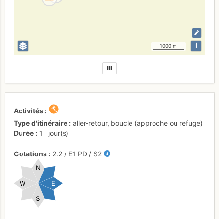
i
1000 m
Activités
Type d'itinéraire
aller-retour
,
boucle (approche ou refuge)
Durée
1
jour(s)
Cotations
2.2
/
E1
PD
/ S2
N
W
E
S