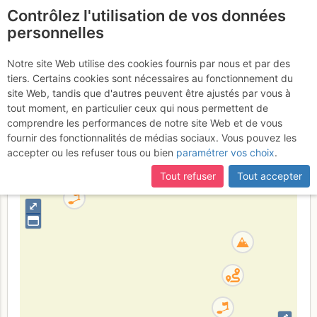
Contrôlez l'utilisation de vos données
fr
personnelles
Rocher des Gozzi :
Notre site Web utilise des cookies fournis par nous et par des
tiers. Certains cookies sont nécessaires au fonctionnement du
La voie du CAF
site Web, tandis que d'autres peuvent être ajustés par vous à
tout moment, en particulier ceux qui nous permettent de
comprendre les performances de notre site Web et de vous
fournir des fonctionnalités de médias sociaux. Vous pouvez les
France
Corse-du-Sud
Corse
accepter ou les refuser tous ou bien
paramétrer vos choix
.
+
Tout refuser
Tout accepter
–
⤢