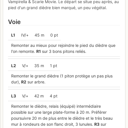
Vampirella & Scarie Movie. Le départ se situe peu après, au
pied d'un grand dièdre bien marqué, un peu végétal.
Voie
L
1
IV/+
45 m
0 pt
Remonter au mieux pour rejoindre le pied du dièdre que
l'on remonte.
R
1
sur 3 bons pitons reliés.
L
2
V/+
35 m
1 pt
Remonter le grand dièdre (1 piton protège un pas plus
dur),
R
2
sur arbre.
L
3
V/+
42 m
4 pt
Remonter le dièdre, relais (équipé) intermédiaire
possible sur une large plate-forme à 20 m. Préférer
poursuivre 20 m de plus entre le dièdre et le très beau
mur à rondeurs de son flanc droit, 3 lunules.
R
3
sur