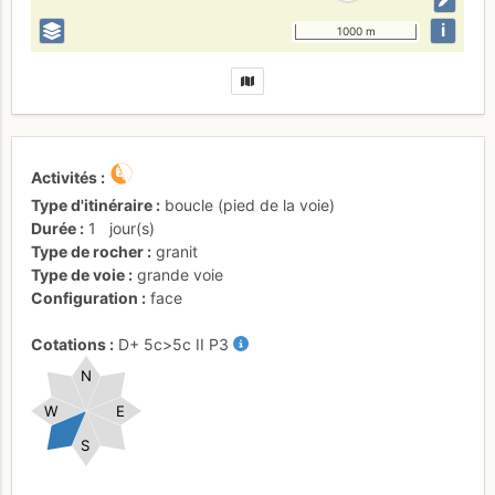
i
1000 m
Activités
Type d'itinéraire
boucle (pied de la voie)
Durée
1
jour(s)
Type de rocher
granit
Type de voie
grande voie
Configuration
face
Cotations
D+
5c
>5c
II
P3
N
W
E
S