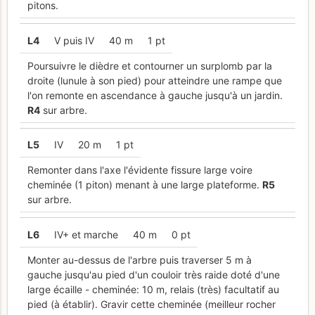
pitons.
L
4
V puis IV
40 m
1 pt
Poursuivre le dièdre et contourner un surplomb par la
droite (lunule à son pied) pour atteindre une rampe que
l'on remonte en ascendance à gauche jusqu'à un jardin.
R
4
sur arbre.
L
5
IV
20 m
1 pt
Remonter dans l'axe l'évidente fissure large voire
cheminée (1 piton) menant à une large plateforme.
R
5
sur arbre.
L
6
IV+ et marche
40 m
0 pt
Monter au-dessus de l'arbre puis traverser 5 m à
gauche jusqu'au pied d'un couloir très raide doté d'une
large écaille - cheminée: 10 m, relais (très) facultatif au
pied (à établir). Gravir cette cheminée (meilleur rocher