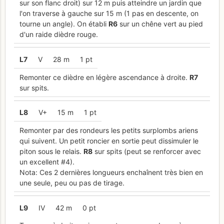
sur son flanc droit) sur 12 m puis atteindre un jardin que
l'on traverse à gauche sur 15 m (1 pas en descente, on
tourne un angle). On établi
R
6
sur un chêne vert au pied
d'un raide dièdre rouge.
L
7
V
28 m
1 pt
Remonter ce dièdre en légère ascendance à droite.
R
7
sur spits.
L
8
V+
15 m
1 pt
Remonter par des rondeurs les petits surplombs ariens
qui suivent. Un petit roncier en sortie peut dissimuler le
piton sous le relais.
R
8
sur spits (peut se renforcer avec
un excellent #4).
Nota: Ces 2 dernières longueurs enchaînent très bien en
une seule, peu ou pas de tirage.
L
9
IV
42 m
0 pt