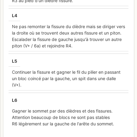
R3 au pied d'un dièdre fissure.
L
4
Ne pas remonter la fissure du dièdre mais se diriger vers
la droite où se trouvent deux autres fissure et un piton.
Escalader la fissure de gauche jusqu'à trouver un autre
piton (V+ / 6a) et rejoindre R4.
L
5
Continuer la fissure et gagner le fil du pilier en passant
un bloc coincé par la gauche, un spit dans une dalle
(V+).
L
6
Gagner le sommet par des dièdres et des fissures.
Attention beaucoup de blocs ne sont pas stables
R6 légèrement sur la gauche de l'arête du sommet.