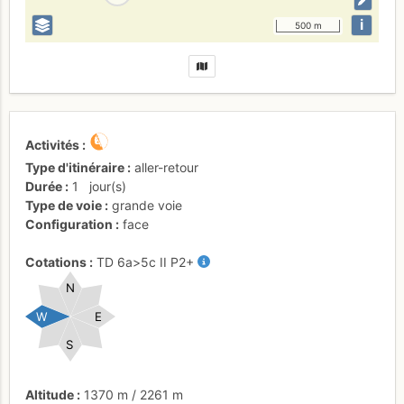
i
500 m
Activités
Type d'itinéraire
aller-retour
Durée
1
jour(s)
Type de voie
grande voie
Configuration
face
Cotations
TD
6a
>5c
II
P2+
N
W
E
S
Altitude
1370 m
/
2261 m