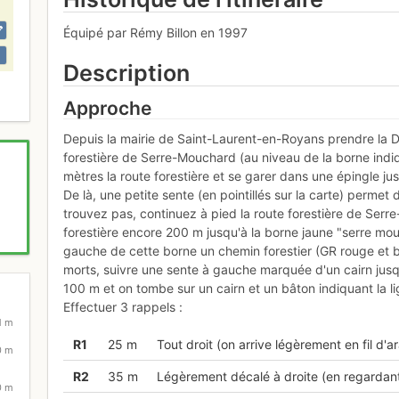
Équipé par Rémy Billon en 1997
Description
Approche
Depuis la mairie de Saint-Laurent-en-Royans prendre la 
forestière de Serre-Mouchard (au niveau de la borne indi
mètres la route forestière et se garer dans une épingle jus
De là, une petite sente (en pointillés sur la carte) permet 
trouvez pas, continuez à pied la route forestière de Serr
forestière encore 200 m jusqu'à la borne jaune "serre m
gauche de cette borne un chemin forestier (GR rouge et 
morts, suivre une sente à gauche marquée d'un cairn jusqu
100 m et on tombe sur un cairn et un bâton indiquant la l
Effectuer 3 rappels :
1 m
R
1
25 m
Tout droit (on arrive légèrement en fil d'a
0 m
R
2
35 m
Légèrement décalé à droite (en regardant 
0 m