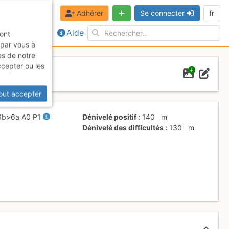
Adhérer
Se connecter
fr
Aide
sont
 par vous à
es de notre
ccepter ou les
out accepter
6b
>6a
A0
P1
Dénivelé positif
140
m
Dénivelé des difficultés
130
m