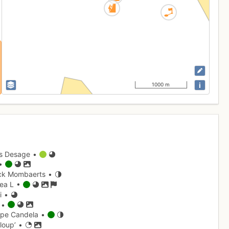
i
1000 m
is Desage •
 •
ick Mombaerts •
ea L •
i •
 •
ppe Candela •
loup’ •