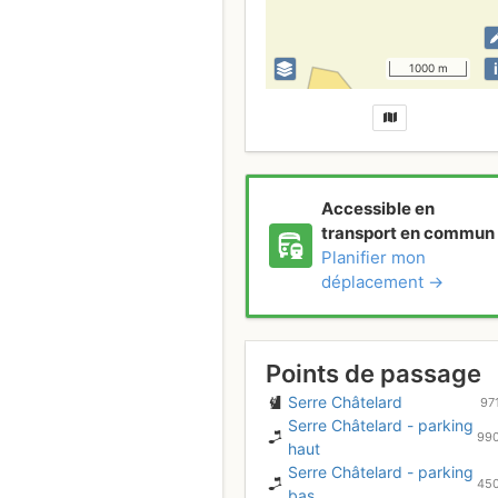
i
1000 m
Accessible en
transport en commun
Planifier mon
déplacement →
Points de passage
Serre Châtelard
97
Serre Châtelard - parking
99
haut
Serre Châtelard - parking
45
bas