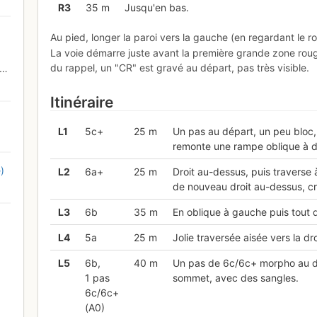
R
3
35 m
Jusqu'en bas.
Au pied, longer la paroi vers la gauche (en regardant le ro
La voie démarre juste avant la première grande zone roug
du rappel, un "CR" est gravé au départ, pas très visible.
Itinéraire
L
1
5c+
25 m
Un pas au départ, un peu bloc, 
remonte une rampe oblique à dr
)
L
2
6a+
25 m
Droit au-dessus, puis traverse à
de nouveau droit au-dessus, cr
L
3
6b
35 m
En oblique à gauche puis tout d
L
4
5a
25 m
Jolie traversée aisée vers la dr
L
5
6b,
40 m
Un pas de 6c/6c+ morpho au dép
1 pas
sommet, avec des sangles.
6c/6c+
(A0)