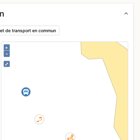
un
rajet de transport en commun
+
–
⤢