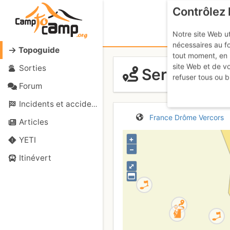
Contrôlez 
Notre site Web ut
nécessaires au f
Topoguide
tout moment, en 
site Web et de v
Sorties
Serre Châte
refuser tous ou b
Forum
Incidents et accidents
France
Drôme
Vercors
Articles
+
YETI
–
Itinévert
⤢