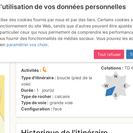
l'utilisation de vos données personnelles
ilise des cookies fournis par nous et par des tiers. Certains cookies 
onctionnement du site Web, tandis que d'autres peuvent être ajustés
particulier ceux qui nous permettent de comprendre les performanc
ous fournir des fonctionnalités de médias sociaux. Vous pouvez les a
lard : Camion rouge
ien
paramétrer vos choix
.
Tout refuser
T
Cotations
TD
Activités
N
Type d'itinéraire
boucle (pied de la
voie)
W
E
Durée
1
jour(s)
S
Type de rocher
calcaire
Type de voie
grande voie
Configuration
face
Historique de l'itinéraire