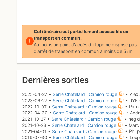
Cet itinéraire est partiellement accessible en
transport en commun.
!
Au moins un point d'accès du topo ne dispose pas
d'arrêt de transport en commun à moins de 5km.
Dernières sorties
2025-04-27 •
Serre Châtelard : Camion rouge
• Alex
2023-06-27 •
Serre Châtelard : Camion rouge
• JYF
2022-10-07 •
Serre Châtelard : Camion rouge
• Patr
2022-04-30 •
Serre Châtelard : Camion rouge
• Andr
2021-10-27 •
Serre Châtelard : Camion rouge
• hegid
2021-10-23 •
Serre Châtelard : Camion rouge
• Marc
2021-04-01 •
Serre Châtelard : Camion rouge
• Phili
2019-07-30 •
Serre Châtelard : Camion rouge
• Loup