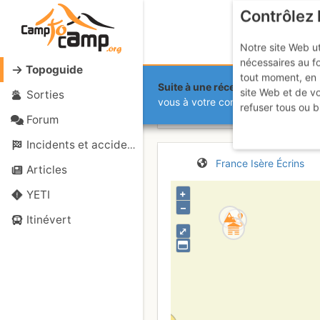
Contrôlez 
Notre site Web ut
nécessaires au f
Topoguide
tout moment, en 
Suite à une récente et importante 
site Web et de v
Sorties
Aiguille Dib
vous à votre compte sur le site.
refuser tous ou b
Forum
Incidents et accidents
France
Isère
Écrins
Articles
+
YETI
–
Itinévert
⤢