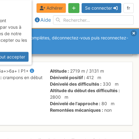
Adhérer
Se connecter
fr
Aide
sont
 par vous à
es de notre
anquantes ou incomplètes, déconnectez-vous puis reconnectez-
ccepter ou les
out accepter
6a+
>6a+
I
P1+
Altitude
2719 m
/
3131 m
crampons en début
Dénivelé positif
412
m
Dénivelé des difficultés
330
m
Altitude du début des difficultés
2800
m
Dénivelé de l'approche
80
m
Remontées mécaniques
non