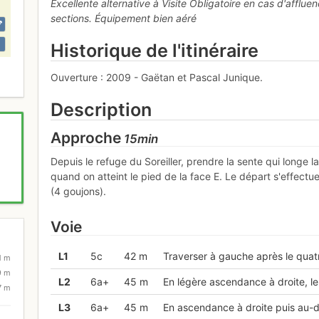
Excellente alternative à Visite Obligatoire en cas d'affluen
sections. Équipement bien aéré
Historique de l'itinéraire
Ouverture : 2009 - Gaëtan et Pascal Junique.
Description
Approche
15min
Depuis le refuge du Soreiller, prendre la sente qui longe l
quand on atteint le pied de la face E. Le départ s'effec
(4 goujons).
Voie
L
1
5c
42 m
Traverser à gauche après le quat
1 m
9 m
L
2
6a+
45 m
En légère ascendance à droite, le 
7 m
L
3
6a+
45 m
En ascendance à droite puis au-d