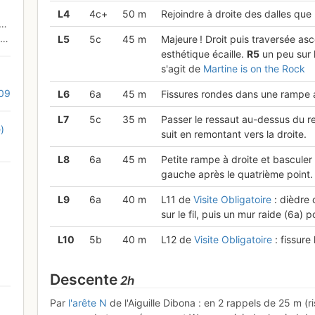
L
4
4c+
50 m
Rejoindre à droite des dalles que
L
5
5c
45 m
Majeure ! Droit puis traversée as
esthétique écaille.
R
5
un peu sur l
s'agit de
Martine is on the Rock
009
L
6
6a
45 m
Fissures rondes dans une rampe 
L
7
5c
35 m
Passer le ressaut au-dessus du re
)
suit en remontant vers la droite.
L
8
6a
45 m
Petite rampe à droite et basculer 
gauche après le quatrième point
L
9
6a
40 m
L11 de
Visite Obligatoire
: dièdre 
sur le fil, puis un mur raide (6a) po
L
10
5b
40 m
L12 de
Visite Obligatoire
: fissure
Descente
2h
Par
l'arête N
de l'Aiguille Dibona : en 2 rappels de 25 m (