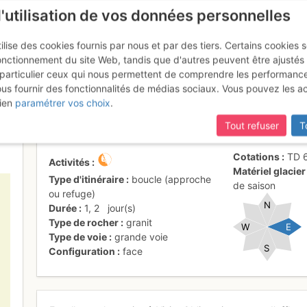
l'utilisation de vos données personnelles
ilise des cookies fournis par nous et par des tiers. Certains cookies 
onctionnement du site Web, tandis que d'autres peuvent être ajustés
particulier ceux qui nous permettent de comprendre les performanc
mise à jour du site,
si certaines pages ne sont plus accessibles, m
ous fournir des fonctionnalités de médias sociaux. Vous pouvez les a
ona : Éthique de la Joie
ien
paramétrer vos choix
.
Tout refuser
T
Cotations
TD
Activités
Matériel glacier
Type d'itinéraire
boucle (approche
de saison
ou refuge)
N
Durée
1
,
2
jour(s)
Type de rocher
granit
W
E
Type de voie
grande voie
S
Configuration
face