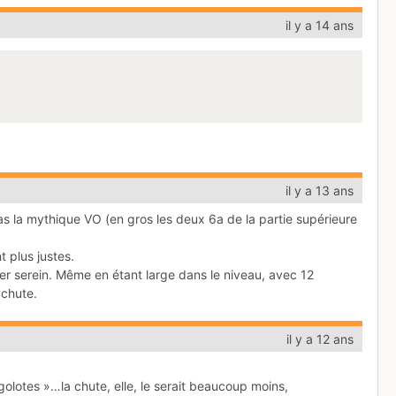
il y a 14 ans
il y a 13 ans
s la mythique VO (en gros les deux 6a de la partie supérieure
 plus justes.
per serein. Même en étant large dans le niveau, avec 12
 chute.
il y a 12 ans
igolotes »…la chute, elle, le serait beaucoup moins,