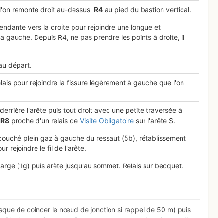
 l'on remonte droit au-dessus.
R
4
au pied du bastion vertical.
cendante vers la droite pour rejoindre une longue et
a gauche. Depuis R4, ne pas prendre les points à droite, il
au départ.
lais pour rejoindre la fissure légèrement à gauche que l'on
derrière l'arête puis tout droit avec une petite traversée à
.
R
8
proche d'un relais de
Visite Obligatoire
sur l'arête S.
couché plein gaz à gauche du ressaut (5b), rétablissement
ur rejoindre le fil de l'arête.
 large (1g) puis arête jusqu'au sommet. Relais sur becquet.
risque de coincer le nœud de jonction si rappel de 50 m) puis