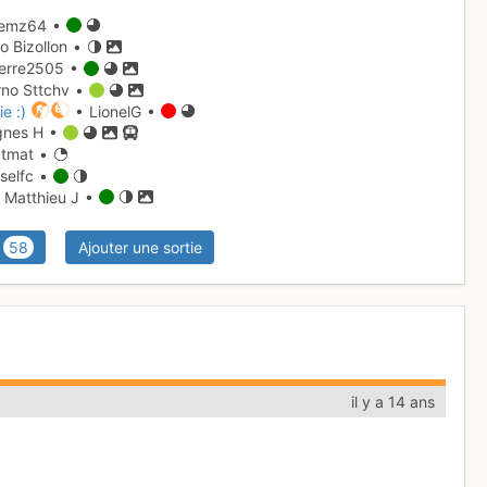
lemz64 •
o Bizollon •
erre2505 •
no Sttchv •
e :)
• LionelG •
gnes H •
tmat •
iselfc •
 Matthieu J •
58
Ajouter une sortie
il y a 14 ans