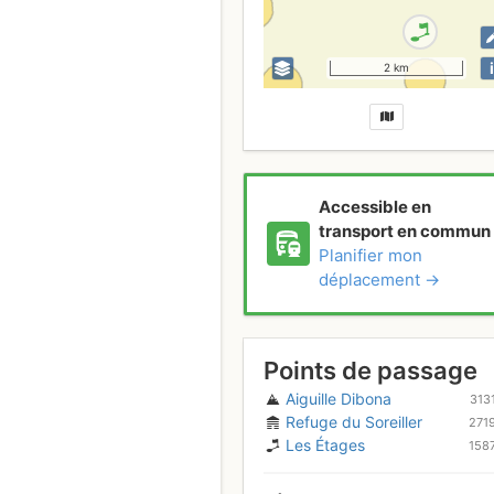
i
2 km
Accessible en
transport en commun
Planifier mon
déplacement →
Points de passage
Aiguille Dibona
313
Refuge du Soreiller
271
Les Étages
158