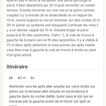
éperon des 4 vents là récupérer une sente qui longe la
paroi. Il faut descendre sur 25 m puis remonter un couloir
terreux. Ensuite remonter sur une vire et la suivre (arbres
coupés) il y a ensuite de la desecalade ou un rappel de
10 m, suivre toujours la vire et remonter sur des cordes 20 à
30 m (jumar ou système anti-bloquant) continuer les vires il
y a un dernier rappel de 10 m. Ensuite longer la paroi
jusqu'à la fin des surplombs. Cairn :-), la voie se trouve à
gauche de la paroi vers la fin des surplombs. Il y a visible à
15 m deux spits (attention si vous prenez les spits violets
vous êtes trop à gauche la voie se trouve à droite au pied
d'un gros arbre)
Itinéraire
L
1
40 m
6c
Remonter vers les spits aller ensuite sur votre droite (un
piton) sur la terrasse aller ensuite en ascendance à
gauche dans du rocher délité, buter sous le toit qui se
traverse par la gauche avant de le forcer (un spit) et