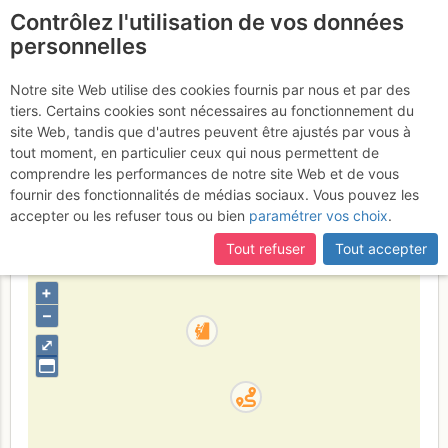
Contrôlez l'utilisation de vos données
fr
personnelles
Aiglun - Paroi
Notre site Web utilise des cookies fournis par nous et par des
tiers. Certains cookies sont nécessaires au fonctionnement du
Dérobée (Fume blanche) :
site Web, tandis que d'autres peuvent être ajustés par vous à
Parfums d'Espagne
tout moment, en particulier ceux qui nous permettent de
comprendre les performances de notre site Web et de vous
fournir des fonctionnalités de médias sociaux. Vous pouvez les
accepter ou les refuser tous ou bien
paramétrer vos choix
.
France
Alpes-Maritimes
Pelat - Préalpes de Castellane -
Tout refuser
Tout accepter
Estérel
+
–
⤢