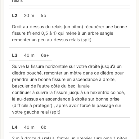
relais
L
2
20 m
5b
Droit au-dessus du relais (un piton) récupérer une bonne
fissure (friend 0,5 à 1) qui mène à un arbre sangle
remonter un peu au-dessus relais (spit)
L
3
40 m
6a+
Suivre la fissure horizontale sur votre droite jusqu'à un
dièdre bouché, remonter un mètre dans ce dièdre pour
prendre une bonne fissure en ascendance à droite,
basculer de l'autre côté du bec, lunule
continuer à suivre la fissure jusqu'à un hexentric coincé,
là au-dessus en ascendance à droite sur bonne prise
(difficile à protéger) , après avoir forcé le passage sur
votre gauche relai (spit)
L
4
40 m
6b
2 m à droite du relais, forcer un premier surplomb 1 piton