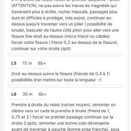
(ATTENTION, ne pas suivre les traces de magnésie qui
traversent plus à droite, rocher mauvais, passages plus
durs et difficiles à protéger, très expo), continuer au-
dessus jusqu'à traverser vers un pilier ( possibilité de
lunule), basculer de l'autre côté piton pour aller vers une
fissure fine droit au-dessus (micro friend ou câblés)
forcer cette fissure ( friend 0,3 au-dessus de la fissure),
continuer sur votre droite (spit)
L
5
15 m
6b+
Droit au-dessus suivre la fissure (friends de 0,4 à 1)
possibilités d'en mettre sur toute la longueur :-)
L
6
30 m
6b+
Prendre à droite du relais (rocher moyen), remonter un
dièdre vers un cade là prendre à droite (friend de 1,
0,75 et 2 ) forcer se premier passage continuer sur la
droite 2 spits, remonter une bonne colo déversante
avant de traverser à gauche (bonne prise franche), sous