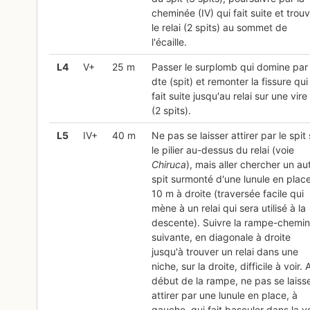
cheminée (IV) qui fait suite et trou
le relai (2 spits) au sommet de
l'écaille.
L
4
V+
25 m
Passer le surplomb qui domine par 
dte (spit) et remonter la fissure qui
fait suite jusqu'au relai sur une vire
(2 spits).
L
5
IV+
40 m
Ne pas se laisser attirer par le spit 
le pilier au-dessus du relai (voie
Chiruca
), mais aller chercher un au
spit surmonté d'une lunule en place
10 m à droite (traversée facile qui
mène à un relai qui sera utilisé à la
descente). Suivre la rampe-chemi
suivante, en diagonale à droite
jusqu'à trouver un relai dans une
niche, sur la droite, difficile à voir. 
début de la rampe, ne pas se laiss
attirer par une lunule en place, à
gauche, qui fait basculer dans la v