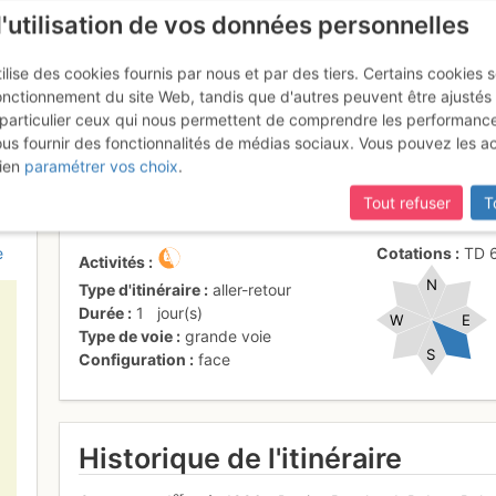
l'utilisation de vos données personnelles
ilise des cookies fournis par nous et par des tiers. Certains cookies 
onctionnement du site Web, tandis que d'autres peuvent être ajustés
particulier ceux qui nous permettent de comprendre les performanc
ous fournir des fonctionnalités de médias sociaux. Vous pouvez les a
 Touffe : Voie "Robenise" (ou "
ien
paramétrer vos choix
.
Tout refuser
T
e
Cotations
TD
Activités
N
Type d'itinéraire
aller-retour
Durée
1
jour(s)
W
E
Type de voie
grande voie
S
Configuration
face
Historique de l'itinéraire