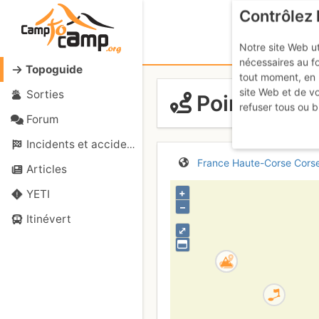
Contrôlez 
Notre site Web ut
nécessaires au f
Topoguide
tout moment, en 
site Web et de v
Sorties
Pointe de la
refuser tous ou b
Forum
Incidents et accidents
France
Haute-Corse
Cors
Articles
+
YETI
–
Itinévert
⤢