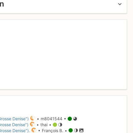
un
Grosse Denise")
• m8041544 •
Grosse Denise")
• thai •
Grosse Denise").
• François B. •