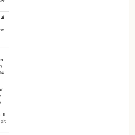
ui
che
er
n
 au
ar
r
e
 Il
spit