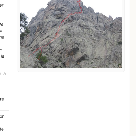
er
de
ar
ène
Ce
 la
r la
ire
ton
r
te