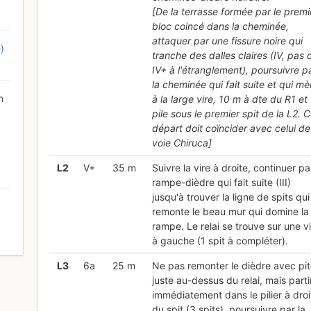
[De la terrasse formée par le premi
bloc coincé dans la cheminée,
attaquer par une fissure noire qui
)
tranche des dalles claires (IV, pas 
IV+ à l'étranglement), poursuivre p
la cheminée qui fait suite et qui m
n
à la large vire, 10 m à dte du R1 et
pile sous le premier spit de la L2. 
départ doit coïncider avec celui de
voie
Chiruca
]
L
2
V+
35 m
Suivre la vire à droite, continuer pa
rampe-dièdre qui fait suite (III)
jusqu'à trouver la ligne de spits qui
remonte le beau mur qui domine la
rampe. Le relai se trouve sur une v
0
à gauche (1 spit à compléter).
L
3
6a
25 m
Ne pas remonter le dièdre avec pi
juste au-dessus du relai, mais parti
immédiatement dans le pilier à droi
du spit (3 spits), poursuivre par la