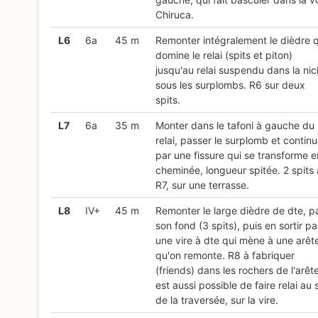
Chiruca.
L
6
6a
45 m
Remonter intégralement le dièdre q
domine le relai (spits et piton)
jusqu'au relai suspendu dans la ni
sous les surplombs. R6 sur deux
spits.
L
7
6a
35 m
Monter dans le tafoni à gauche du
relai, passer le surplomb et continu
par une fissure qui se transforme e
cheminée, longueur spitée. 2 spits
R7, sur une terrasse.
L
8
IV+
45 m
Remonter le large dièdre de dte, p
son fond (3 spits), puis en sortir pa
une vire à dte qui mène à une arêt
qu'on remonte. R8 à fabriquer
(friends) dans les rochers de l'arête.
est aussi possible de faire relai au 
de la traversée, sur la vire.