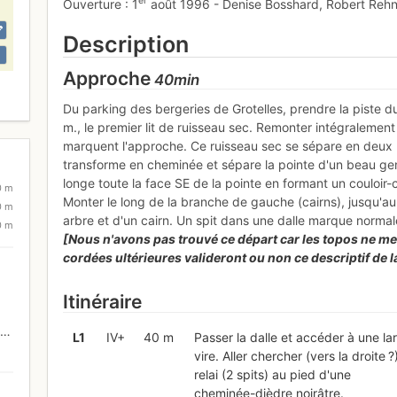
er
Ouverture : 1
août 1996 - Denise Bosshard, Robert Rehn
Description
Approche
40min
Du parking des bergeries de Grotelles, prendre la piste d
m., le premier lit de ruisseau sec. Remonter intégralement 
marquent l'approche. Ce ruisseau sec se sépare en deux bra
transforme en cheminée et sépare la pointe d'un beau g
longe toute la face SE de la pointe en formant un couloir
0 m
Monter le long de la branche de gauche (cairns), jusqu'
0 m
arbre et d'un cairn. Un spit dans une dalle marque norma
0 m
[Nous n'avons pas trouvé ce départ car les topos ne me
cordées ultérieures valideront ou non ce descriptif de l
Itinéraire
L
1
IV+
40 m
Passer la dalle et accéder à une la
vire. Aller chercher (vers la droite ?)
relai (2 spits) au pied d'une
cheminée-dièdre noirâtre.