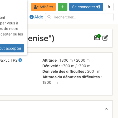
Adhérer
Se connecter
fr
Aide
sont
 par vous à
es de notre
ccepter ou les
Grosse Denise")
out accepter
6a
>5c
I
P2
Altitude
1300 m
/
2000 m
Dénivelé
+700 m
/
-700 m
Dénivelé des difficultés
200
m
Altitude du début des difficultés
1800
m