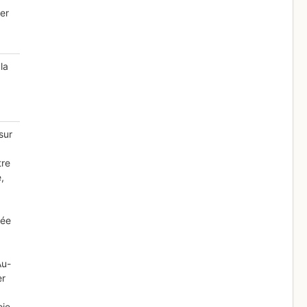
ver
la
sur
tre
,
née
Au-
er
oie