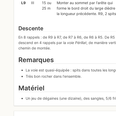
L
9
III
15 ou
Monter au sommet par l'arête qui
25 m
forme le bord droit du large dièdre
la longueur précédente. R9, 2 spits
Descente
En 8 rappels : de R9 à R7, de R7 à R6, de R6 à R5. De R5 à
descend en 4 rappels par la
voie Périllat
, de manière verti
chemin de montée.
Remarques
La voie est quasi-équipée : spits dans toutes les long
Très bon rocher dans l'ensemble.
Matériel
Un jeu de dégaines (une dizaine), des sangles, 5/6 fr