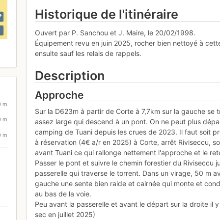
Historique de l'itinéraire
Ouvert par P. Sanchou et J. Maire, le 20/02/1998.
Équipement revu en juin 2025, rocher bien nettoyé à cett
ensuite sauf les relais de rappels.
Description
Approche
0 m
Sur la D623m à partir de Corte à 7,7km sur la gauche se 
0 m
assez large qui descend à un pont. On ne peut plus dépas
camping de Tuani depuis les crues de 2023. Il faut soit p
0 m
à réservation (4€ a/r en 2025) à Corte, arrêt Riviseccu, so
avant Tuani ce qui rallonge nettement l'approche et le ret
Passer le pont et suivre le chemin forestier du Riviseccu 
passerelle qui traverse le torrent. Dans un virage, 50 m a
gauche une sente bien raide et cairnée qui monte et cond
au bas de la voie.
Peu avant la passerelle et avant le départ sur la droite il 
sec en juillet 2025)