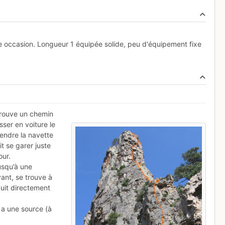
e occasion. Longueur 1 équipée solide, peu d'équipement fixe
trouve un chemin
ser en voiture le
rendre la navette
it se garer juste
our.
jusqu’à une
vant, se trouve à
uit directement
y a une source (à