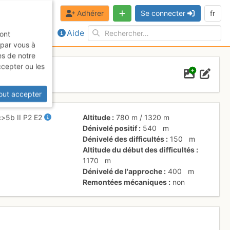
Adhérer
Se connecter
fr
Aide
sont
 par vous à
es de notre
ccepter ou les
out accepter
c
>5b
II
P2
E2
Altitude
780 m
/
1320 m
Dénivelé positif
540
m
Dénivelé des difficultés
150
m
Altitude du début des difficultés
1170
m
Dénivelé de l'approche
400
m
Remontées mécaniques
non