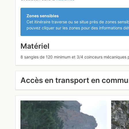
Zones sensibles
Cet itinéraire traverse ou se situe près de zones sensib
pouvez cliquer sur les zones pour des informations dét
Matériel
8 sangles de 120 minimum et 3/4 coinceurs mécaniques 
Accès en transport en comm