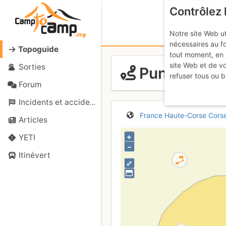
Contrôlez 
Notre site Web ut
nécessaires au f
Topoguide
tout moment, en 
site Web et de v
Sorties
Punta Spenic
refuser tous ou b
Forum
Incidents et accidents
France
Haute-Corse
Cors
Articles
+
YETI
–
Itinévert
⤢