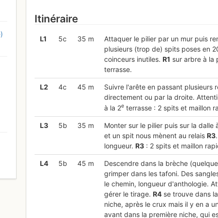
Itinéraire
)
L
1
5c
35 m
Attaquer le pilier par un mur puis re
plusieurs (trop de) spits poses en 
coinceurs inutiles.
R
1
sur arbre à la
terrasse.
L
2
4c
45 m
Suivre l'arête en passant plusieurs 
directement ou par la droite. Attent
e
à la 2
terrasse : 2 spits et maillon r
L
3
5b
35 m
Monter sur le pilier puis sur la dalle 
et un spit nous mènent au relais
R
3
longueur.
R
3
: 2 spits et maillon rap
L
4
5b
45 m
Descendre dans la brèche (quelques
0
grimper dans les tafoni. Des sangl
le chemin, longueur d'anthologie. At
gérer le tirage.
R
4
se trouve dans l
niche, après le crux mais il y en a u
avant dans la première niche, qui es