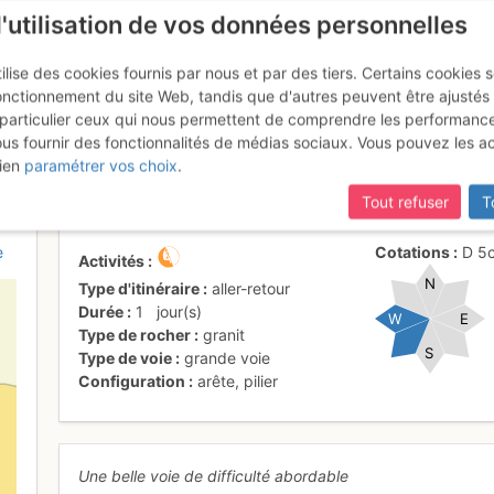
l'utilisation de vos données personnelles
ilise des cookies fournis par nous et par des tiers. Certains cookies 
onctionnement du site Web, tandis que d'autres peuvent être ajustés
particulier ceux qui nous permettent de comprendre les performanc
ous fournir des fonctionnalités de médias sociaux. Vous pouvez les a
azzia : Candella di l'Oru
ien
paramétrer vos choix
.
Tout refuser
T
e
Cotations
D
5
Activités
N
Type d'itinéraire
aller-retour
Durée
1
jour(s)
W
E
Type de rocher
granit
S
Type de voie
grande voie
Configuration
arête
,
pilier
Une belle voie de difficulté abordable