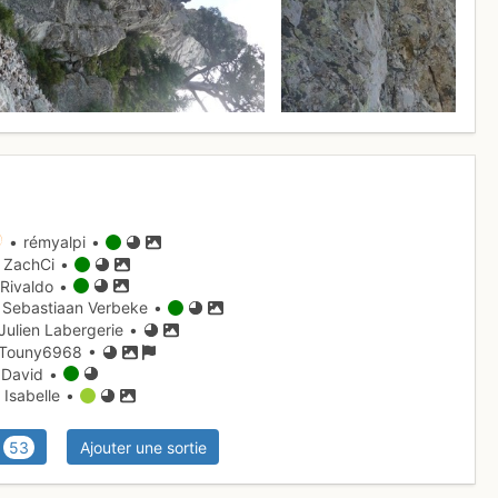
• rémyalpi •
 ZachCi •
Rivaldo •
Sebastiaan Verbeke •
Julien Labergerie •
Touny6968 •
David •
 Isabelle •
53
Ajouter une sortie