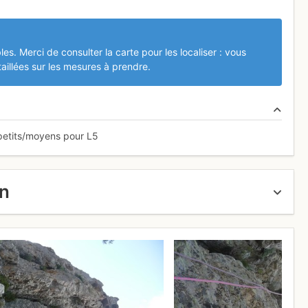
les. Merci de consulter la carte pour les localiser : vous
aillées sur les mesures à prendre.
petits/moyens pour L5
un