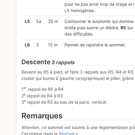
pour ne pas avoir trop de tirage et 
L5 homogènes.
L
5
5a
35 m
Contourner le surplomb qui domine le
droite puis suivre un dièdre.
R
5
sur 2
des difficultés.
L
6
3
15 m
Permet de rejoindre le sommet.
Descente
3 rappels
Revenir au R5 à pied, et faire 3 rappels aux R5, R4 et R3
couloir qui borde à gauche (orographique) le pilier, grâce
er
1
rappel de R5 à R4
e
2
rappel de R4 à R3
e
3
rappel de R3 au bas de la paroi, vertical.
Remarques
Attention, ce sommet est soumis à une règlementation po
Circulation dans la
Restonica