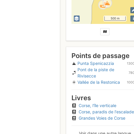
i
500 m
Points de passage
Punta Spenicazzia
130
Pont de la piste de
78
Rivisecce
Vallée de la Restonica
100
Livres
Corse, l'île verticale
Corse, paradis de l'escalade
Grandes Voies de Corse
Voir dans une autre langue