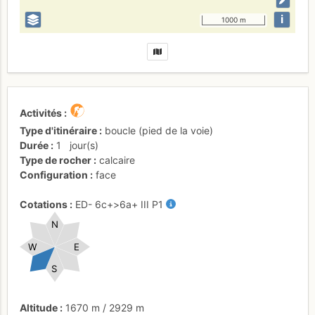
i
1000 m
Activités
Type d'itinéraire
boucle (pied de la voie)
Durée
1
jour(s)
Type de rocher
calcaire
Configuration
face
Cotations
ED-
6c+
>6a+
III
P1
N
W
E
S
Altitude
1670 m
/
2929 m