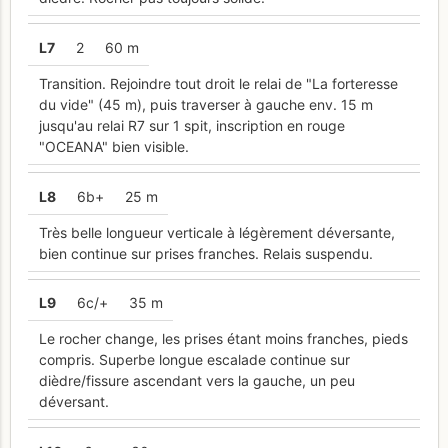
L
7
2
60 m
Transition. Rejoindre tout droit le relai de "La forteresse
du vide" (45 m), puis traverser à gauche env. 15 m
jusqu'au relai R7 sur 1 spit, inscription en rouge
"OCEANA" bien visible.
L
8
6b+
25 m
Très belle longueur verticale à légèrement déversante,
bien continue sur prises franches. Relais suspendu.
L
9
6c/+
35 m
Le rocher change, les prises étant moins franches, pieds
compris. Superbe longue escalade continue sur
dièdre/fissure ascendant vers la gauche, un peu
déversant.