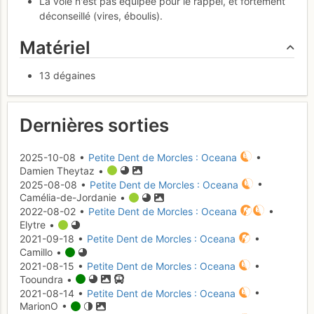
La voie n'est pas équipée pour le rappel, et fortement
déconseillé (vires, éboulis).
Matériel
13 dégaines
Dernières sorties
2025-10-08 •
Petite Dent de Morcles : Oceana
•
Damien Theytaz •
2025-08-08 •
Petite Dent de Morcles : Oceana
•
Camélia-de-Jordanie •
2022-08-02 •
Petite Dent de Morcles : Oceana
•
Elytre •
2021-09-18 •
Petite Dent de Morcles : Oceana
•
Camillo •
2021-08-15 •
Petite Dent de Morcles : Oceana
•
Tooundra •
2021-08-14 •
Petite Dent de Morcles : Oceana
•
MarionO •