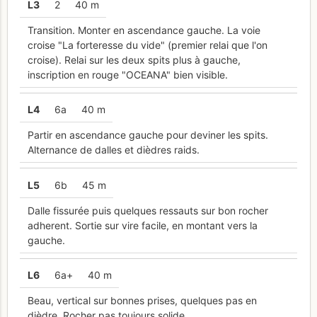
L
3
2
40 m
Transition. Monter en ascendance gauche. La voie
croise "La forteresse du vide" (premier relai que l'on
croise). Relai sur les deux spits plus à gauche,
inscription en rouge "OCEANA" bien visible.
L
4
6a
40 m
Partir en ascendance gauche pour deviner les spits.
Alternance de dalles et dièdres raids.
L
5
6b
45 m
Dalle fissurée puis quelques ressauts sur bon rocher
adherent. Sortie sur vire facile, en montant vers la
gauche.
L
6
6a+
40 m
Beau, vertical sur bonnes prises, quelques pas en
dièdre. Rocher pas toujours solide.