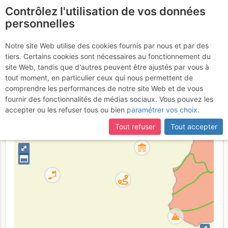
Contrôlez l'utilisation de vos données
fr
personnelles
Petite Dent de
Notre site Web utilise des cookies fournis par nous et par des
tiers. Certains cookies sont nécessaires au fonctionnement du
Morcles : Oceana
site Web, tandis que d'autres peuvent être ajustés par vous à
tout moment, en particulier ceux qui nous permettent de
comprendre les performances de notre site Web et de vous
fournir des fonctionnalités de médias sociaux. Vous pouvez les
Suisse
Vaud
Alpes Vaudoises
accepter ou les refuser tous ou bien
paramétrer vos choix
.
+
Tout refuser
Tout accepter
–
⤢