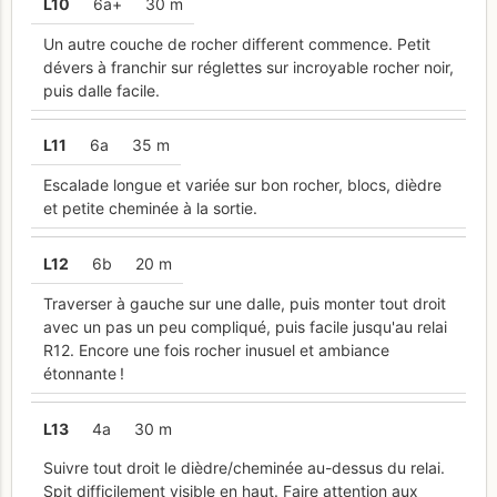
L
10
6a+
30 m
Un autre couche de rocher different commence. Petit
dévers à franchir sur réglettes sur incroyable rocher noir,
puis dalle facile.
L
11
6a
35 m
Escalade longue et variée sur bon rocher, blocs, dièdre
et petite cheminée à la sortie.
L
12
6b
20 m
Traverser à gauche sur une dalle, puis monter tout droit
avec un pas un peu compliqué, puis facile jusqu'au relai
R12. Encore une fois rocher inusuel et ambiance
étonnante !
L
13
4a
30 m
Suivre tout droit le dièdre/cheminée au-dessus du relai.
Spit difficilement visible en haut. Faire attention aux