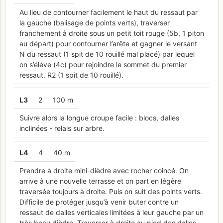
Au lieu de contourner facilement le haut du ressaut par
la gauche (balisage de points verts), traverser
franchement à droite sous un petit toit rouge (5b, 1 piton
au départ) pour contourner l’arête et gagner le versant
N du ressaut (1 spit de 10 rouillé mal placé) par lequel
on s’élève (4c) pour rejoindre le sommet du premier
ressaut. R2 (1 spit de 10 rouillé).
L
3
2
100 m
Suivre alors la longue croupe facile : blocs, dalles
inclinées - relais sur arbre.
L
4
4
40 m
Prendre à droite mini-dièdre avec rocher coincé. On
arrive à une nouvelle terrasse et on part en légère
traversée toujours à droite. Puis on suit des points verts.
Difficile de protéger jusqu’à venir buter contre un
ressaut de dalles verticales limitées à leur gauche par un
très beau dièdre. Traverser à droite au pied des dalles