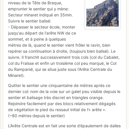
niveau de la Tête de Braque,
emprunter le sentier qui y mène:
Secteur minaret indiqué en 35min.
Suivre le sentier balisé:
- Dépasser le secteur école, monter
jusqu'au départ de l'arête NW de ce
sommet, et à peine à quelques
mètres de là, quand le sentier vient frôler le ravin, bien
repérer sa continuation à droite, (toujours bien balisé). Le
suivre. Il franchit successivement trois cols (col du Cabalet,
col du Fraïsse et enfin un troisième col peu marqué, le Col
du Rampanié, qui se situe juste sous l'Arête Centrale du
Minaret).
Quitter le sentier une cinquantaine de mètres après ce
dernier col: nom de la voie sur un galet peu visible depuis le
sentier et balisage très discret en triangles orange.
Rejoindre facilement par des blocs relativement dégagés
de végétation le pied du ressaut initial de l’« arête ».
(~80 mètres depuis le sentier)
L’Arête Centrale est en fait une sorte d’épaulement de dalles