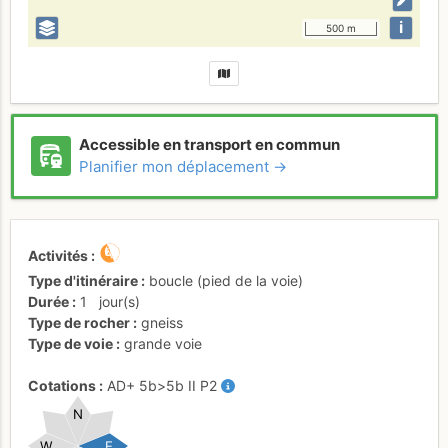
i
500 m
Accessible en transport en commun
Planifier mon déplacement →
Activités
Type d'itinéraire
boucle (pied de la voie)
Durée
1
jour(s)
Type de rocher
gneiss
Type de voie
grande voie
Cotations
AD+
5b
>5b
II
P2
N
W
E