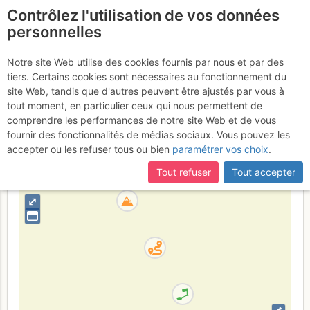
Contrôlez l'utilisation de vos données
fr
personnelles
Caroux - Le Minaret
Notre site Web utilise des cookies fournis par nous et par des
tiers. Certains cookies sont nécessaires au fonctionnement du
: Face E - Arête Centrale
site Web, tandis que d'autres peuvent être ajustés par vous à
tout moment, en particulier ceux qui nous permettent de
comprendre les performances de notre site Web et de vous
fournir des fonctionnalités de médias sociaux. Vous pouvez les
France
Hérault
accepter ou les refuser tous ou bien
paramétrer vos choix
.
+
Tout refuser
Tout accepter
–
⤢