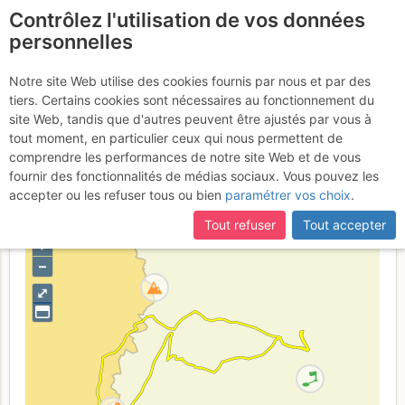
Contrôlez l'utilisation de vos données
fr
personnelles
Suite à une récente et importante mise à jour du site,
si
Tours du Playnet :
certaines pages ne sont plus accessibles, manquantes ou
Notre site Web utilise des cookies fournis par nous et par des
incomplètes, déconnectez-vous puis reconnectez-vous à votre
tiers. Certains cookies sont nécessaires au fonctionnement du
2ème tour - Voie de la
compte sur le site.
site Web, tandis que d'autres peuvent être ajustés par vous à
Fausse Rampe
tout moment, en particulier ceux qui nous permettent de
comprendre les performances de notre site Web et de vous
fournir des fonctionnalités de médias sociaux. Vous pouvez les
accepter ou les refuser tous ou bien
paramétrer vos choix
.
France
Isère
Vercors
Tout refuser
Tout accepter
+
–
⤢