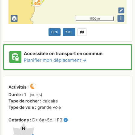
i
1000 m
GPX
KML
Accessible en transport en commun
Planifier mon déplacement →
Activités
Durée
1
jour(s)
Type de rocher
calcaire
Type de voie
grande voie
Cotations
D+
6a
>5c
II
P3
N