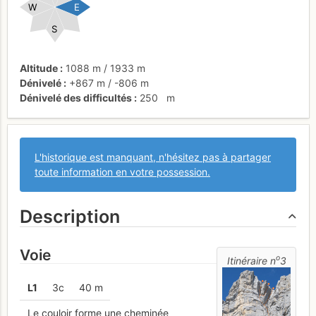
W
E
S
Altitude
1088 m
/
1933 m
Dénivelé
+867 m
/
-806 m
Dénivelé des difficultés
250
m
L'historique est manquant, n'hésitez pas à partager
toute information en votre possession.
Description
Voie
o
Itinéraire n
3
L
1
3c
40 m
Le couloir forme une cheminée