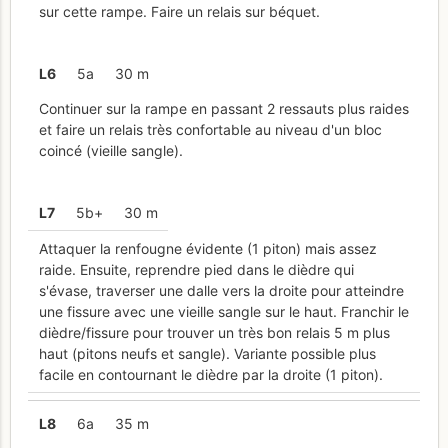
sur cette rampe. Faire un relais sur béquet.
L
6
5a
30 m
Continuer sur la rampe en passant 2 ressauts plus raides
et faire un relais très confortable au niveau d'un bloc
coincé (vieille sangle).
L
7
5b+
30 m
Attaquer la renfougne évidente (1 piton) mais assez
raide. Ensuite, reprendre pied dans le dièdre qui
s'évase, traverser une dalle vers la droite pour atteindre
une fissure avec une vieille sangle sur le haut. Franchir le
dièdre/fissure pour trouver un très bon relais 5 m plus
haut (pitons neufs et sangle). Variante possible plus
facile en contournant le dièdre par la droite (1 piton).
L
8
6a
35 m