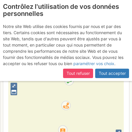
Contrôlez l'utilisation de vos données
fr
personnelles
Cogne - Valeille :
Notre site Web utilise des cookies fournis par nous et par des
tiers. Certains cookies sont nécessaires au fonctionnement du
Pareri Contrastanti
site Web, tandis que d'autres peuvent être ajustés par vous à
tout moment, en particulier ceux qui nous permettent de
comprendre les performances de notre site Web et de vous
fournir des fonctionnalités de médias sociaux. Vous pouvez les
Italie
Grand Paradis
Vallée d'Aoste
accepter ou les refuser tous ou bien
paramétrer vos choix
.
+
Tout refuser
Tout accepter
–
⤢