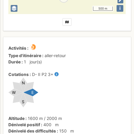
i
500 m
Activités
Type d'itinéraire
aller-retour
Durée
1
jour(s)
Cotations
D-
II
P2
3+
N
W
E
S
Altitude
1600 m
/
2000 m
Dénivelé positif
400
m
Dénivelé des difficultés
150
m