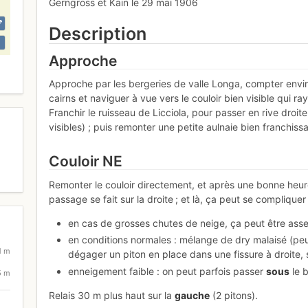
Gerngross et Kain le 29 mai 1906
Description
Approche
Approche par les bergeries de valle Longa, compter environ
cairns et naviguer à vue vers le couloir bien visible qui ray
Franchir le ruisseau de Licciola, pour passer en rive droite
visibles) ; puis remonter une petite aulnaie bien franchiss
Couloir NE
Remonter le couloir directement, et après une bonne heur
passage se fait sur la droite ; et là, ça peut se compliquer
en cas de grosses chutes de neige, ça peut être asse
en conditions normales : mélange de dry malaisé (peu 
1 m
dégager un piton en place dans une fissure à droite,
enneigement faible : on peut parfois passer
sous
le b
5 m
Relais 30 m plus haut sur la
gauche
(2 pitons).