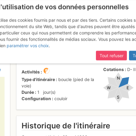
l'utilisation de vos données personnelles
ilise des cookies fournis par nous et par des tiers. Certains cookies 
onctionnement du site Web, tandis que d'autres peuvent être ajustés
particulier ceux qui nous permettent de comprendre les performanc
ous fournir des fonctionnalités de médias sociaux. Vous pouvez les a
la : Couloir NE
ien
paramétrer vos choix
.
Tout refuser
T
e
Cotations
D-
I
Activités
N
Type d'itinéraire
boucle (pied de la
voie)
W
E
Durée
1
jour(s)
S
Configuration
couloir
Historique de l'itinéraire