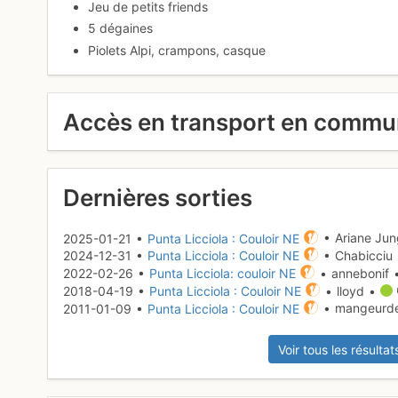
Jeu de petits friends
5 dégaines
Piolets Alpi, crampons, casque
Accès en transport en comm
Dernières sorties
2025-01-21 •
Punta Licciola : Couloir NE
• Ariane Ju
2024-12-31 •
Punta Licciola : Couloir NE
• Chabicciu
2022-02-26 •
Punta Licciola: couloir NE
• annebonif
2018-04-19 •
Punta Licciola : Couloir NE
• lloyd •
2011-01-09 •
Punta Licciola : Couloir NE
• mangeurde
Voir tous les résultat