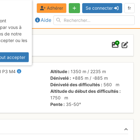
Adhérer
Se connecter
fr
Aide
sont
 par vous à
es de notre
ccepter ou les
out accepter
II
P3
M4
Altitude
1350 m
/
2235 m
Dénivelé
+885 m
/
-885 m
Dénivelé des difficultés
560
m
Altitude du début des difficultés
1750
m
Pente
35-50°