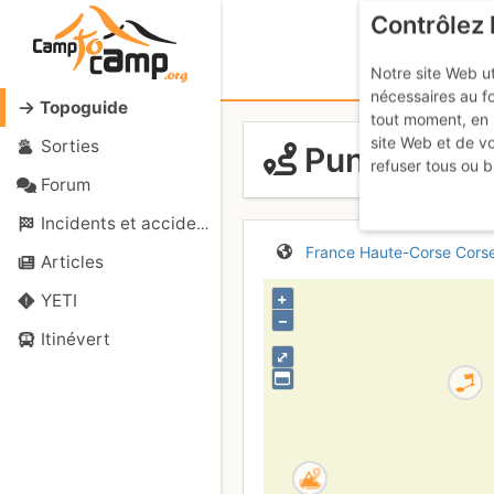
Contrôlez 
Notre site Web ut
nécessaires au f
Topoguide
tout moment, en 
site Web et de v
Sorties
Punta Liccio
refuser tous ou b
Forum
Incidents et accidents
France
Haute-Corse
Cors
Articles
+
YETI
–
Itinévert
⤢