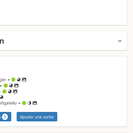
un
nger •
 •
 •
figatellu •
s
5
Ajouter une sortie