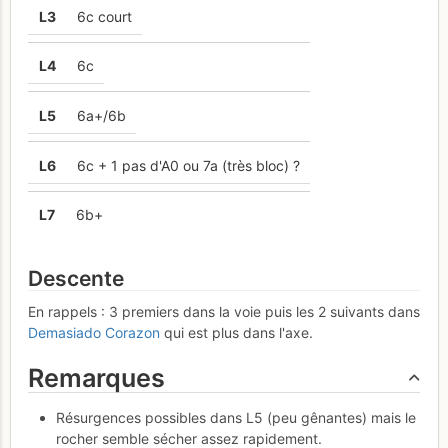
L
3
6c court
L
4
6c
L
5
6a+/6b
L
6
6c + 1 pas d'A0 ou 7a (très bloc) ?
L
7
6b+
Descente
En rappels : 3 premiers dans la voie puis les 2 suivants dans
Demasiado Corazon
qui est plus dans l'axe.
Remarques
Résurgences possibles dans L5 (peu gênantes) mais le
rocher semble sécher assez rapidement.