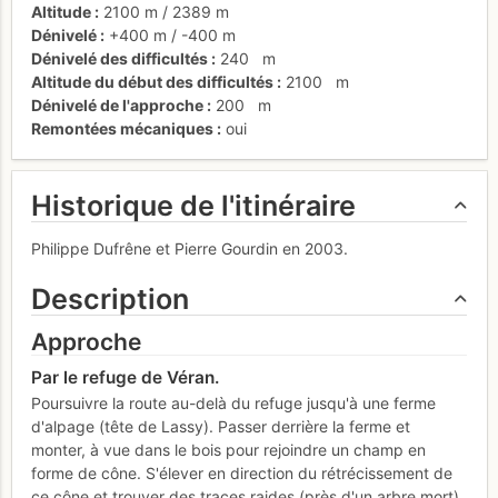
Altitude
2100 m
/
2389 m
Dénivelé
+400 m
/
-400 m
Dénivelé des difficultés
240
m
Altitude du début des difficultés
2100
m
Dénivelé de l'approche
200
m
Remontées mécaniques
oui
Historique de l'itinéraire
Philippe Dufrêne et Pierre Gourdin en 2003.
Description
Approche
Par le refuge de Véran.
Poursuivre la route au-delà du refuge jusqu'à une ferme
d'alpage (tête de Lassy). Passer derrière la ferme et
monter, à vue dans le bois pour rejoindre un champ en
forme de cône. S'élever en direction du rétrécissement de
ce cône et trouver des traces raides (près d'un arbre mort).