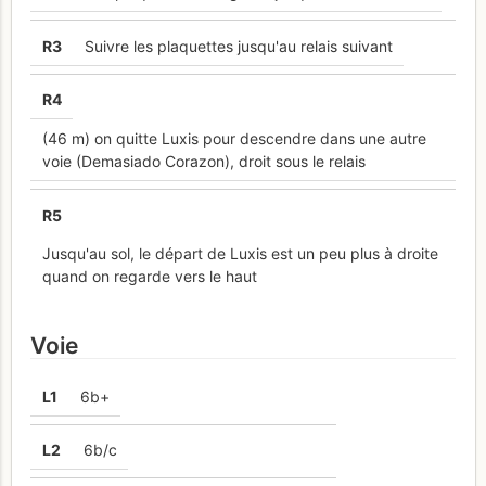
R
3
Suivre les plaquettes jusqu'au relais suivant
R
4
(46 m) on quitte Luxis pour descendre dans une autre
voie (Demasiado Corazon), droit sous le relais
R
5
Jusqu'au sol, le départ de Luxis est un peu plus à droite
quand on regarde vers le haut
Voie
L
1
6b+
L
2
6b/c