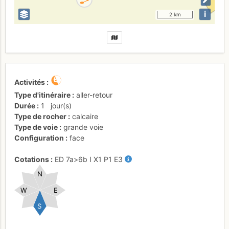
i
2 km
Activités
Type d'itinéraire
aller-retour
Durée
1
jour(s)
Type de rocher
calcaire
Type de voie
grande voie
Configuration
face
Cotations
ED
7a
>6b
I
X1
P1
E3
N
W
E
S