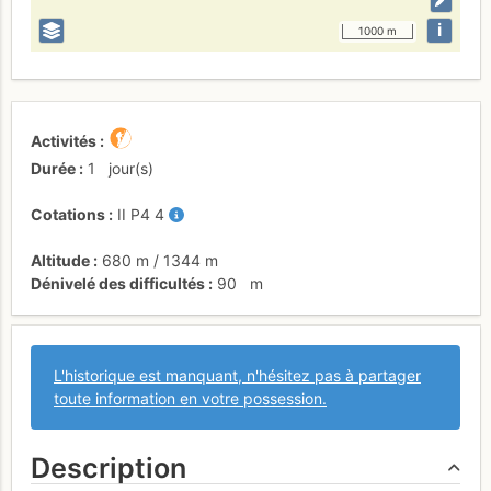
i
1000 m
Activités
Durée
1
jour(s)
Cotations
II
P4
4
Altitude
680 m
/
1344 m
Dénivelé des difficultés
90
m
L'historique est manquant, n'hésitez pas à partager
toute information en votre possession.
Description