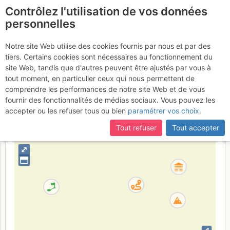
Contrôlez l'utilisation de vos données
fr
personnelles
Suite à une récente et importante mise à jour du site,
si
Ben Nevis : Carn
certaines pages ne sont plus accessibles, manquantes ou
Notre site Web utilise des cookies fournis par nous et par des
incomplètes, déconnectez-vous puis reconnectez-vous à votre
tiers. Certains cookies sont nécessaires au fonctionnement du
Dearg Cascade
compte sur le site.
site Web, tandis que d'autres peuvent être ajustés par vous à
tout moment, en particulier ceux qui nous permettent de
comprendre les performances de notre site Web et de vous
fournir des fonctionnalités de médias sociaux. Vous pouvez les
Royaume-Uni
Écosse
accepter ou les refuser tous ou bien
paramétrer vos choix
.
+
Tout refuser
Tout accepter
–
⤢