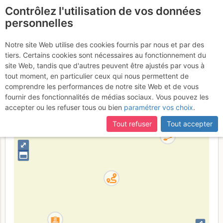
Contrôlez l'utilisation de vos données
fr
personnelles
Vallon du Fournel -
Notre site Web utilise des cookies fournis par nous et par des
tiers. Certains cookies sont nécessaires au fonctionnement du
Palais Bleu : Gibbon givré
site Web, tandis que d'autres peuvent être ajustés par vous à
tout moment, en particulier ceux qui nous permettent de
comprendre les performances de notre site Web et de vous
fournir des fonctionnalités de médias sociaux. Vous pouvez les
France
Hautes-Alpes
Écrins
accepter ou les refuser tous ou bien
paramétrer vos choix
.
+
Tout refuser
Tout accepter
–
⤢