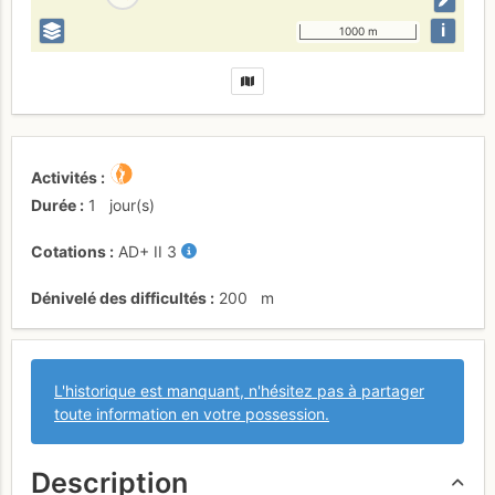
i
1000 m
Activités
Durée
1
jour(s)
Cotations
AD+
II
3
Dénivelé des difficultés
200
m
L'historique est manquant, n'hésitez pas à partager
toute information en votre possession.
Description