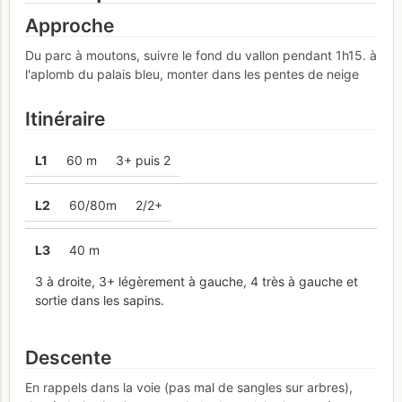
Approche
Du parc à moutons, suivre le fond du vallon pendant 1h15. à
l'aplomb du palais bleu, monter dans les pentes de neige
Itinéraire
L
1
60 m
3+ puis 2
L
2
60/80m
2/2+
L
3
40 m
3 à droite, 3+ légèrement à gauche, 4 très à gauche et
sortie dans les sapins.
Descente
En rappels dans la voie (pas mal de sangles sur arbres),