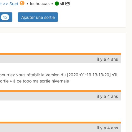
t >> Suet
• lechoucas •
43
Ajouter une sortie
il y a 4 ans
, pourriez vous rétablir la version du [2020-01-19 13:13:20] s’il
ortie » à ce topo ma sortie hivernale
il y a 4 ans
il y a 4 ans