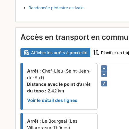
Randonnée pédestre estivale
Accès en transport en comm
Afficher les arrêts à proximité
Planifier un t
+
Arrêt :
Chef-Lieu (Saint-Jean-
–
de-Sixt)
⤢
Distance avec le point d'arrêt
du topo :
2.42 km
Voir le détail des lignes
Arrêt :
Le Bourgeal (Les
Villards-sur-Thônes)