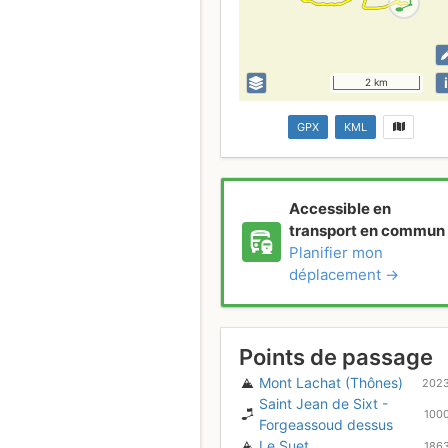
i
2 km
GPX
KML
Accessible en
transport en commun
Planifier mon
déplacement →
Points de passage
Mont Lachat (Thônes)
202
Saint Jean de Sixt -
100
Forgeassoud dessus
Le Suet
186