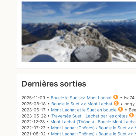
Dernières sorties
2025-11-09 •
Boucle le Suet >> Mont Lachat
• Isa74
2025-08-18 •
Boucle le Suet >> Mont Lachat
• oggy
2023-06-17 •
Mont Lachat et le Suet en boucle
• Bee
2023-05-22 •
Traversée Suet - Lachat par les crêtes
2022-12-28 •
Mont Lachat (Thônes) : Boucle Mont Lach
2022-07-23 •
Mont Lachat (Thônes) : Boucle le Suet >>
2021-08-02 •
Mont Lachat (Thônes) : Boucle le Suet >>