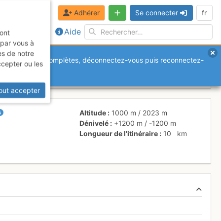
Adhérer
Se connecter
fr
Aide
sont
 par vous à
es de notre
anquantes ou incomplètes, déconnectez-vous puis reconnectez-
ccepter ou les
out accepter
Altitude
1000 m
/
2023 m
Dénivelé
+1200 m
/
-1200 m
Longueur de l'itinéraire
10
km