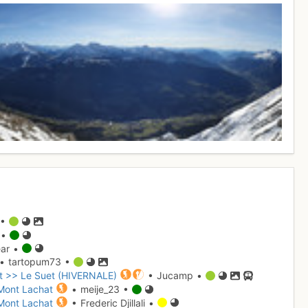
 •
 •
ar •
• tartopum73 •
at >> Le Suet (HIVERNALE)
• Jucamp •
 Mont Lachat
• meije_23 •
 Mont Lachat
• Frederic Djillali •