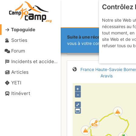
Contrôlez 
Notre site Web ut
nécessaires au f
Topoguide
tout moment, en 
Suite à une récente et importante 
site Web et de v
Sorties
Boucle le S
vous à votre compte sur le site.
refuser tous ou b
Forum
Incidents et accidents
France
Haute-Savoie
Borne
Articles
Aravis
YETI
+
Itinévert
–
⤢