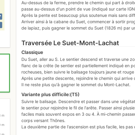
Au-dessus de la ferme, prendre le chemin qui part à droite
passe au-dessus d'un point de vue (indiqué sur carte IGN
Après la pente est beaucoup plus soutenue mais sans diff
Arriver ainsi à la cabane du Suet, commencer à sortir pr
de lapiaz, puis gagner le sommet du Suet (1826 m) par u
Traversée Le Suet-Mont-Lachat
Classique
Du Suet, aller au S. Le sentier descend et traverse une zo
flanc de la crête (le sentier est partiellement indiqué en p
rocheuses, bien suivre le balisage toujours jaune et rouge 
Après une petite descente, rejoindre le chemin qui arrive 
Il ne reste plus qu'à gagner le sommet du Mont-Lachat.
Variante plus difficile:(T5)
Suivre le balisage. Descendre et passer dans une végéta
le sentier pour rejoindre le fil de l'arête. Passer ainsi pl
faciles mais souvent expos en 3 ou 4. À mi-chemin passer une
3 m
corps versant Thônes.
0 m
La deuxième partie de l'ascension est plus facile, les pas
3 m