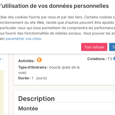
l'utilisation de vos données personnelles
ilise des cookies fournis par nous et par des tiers. Certains cookies 
onctionnement du site Web, tandis que d'autres peuvent être ajustés
particulier ceux qui nous permettent de comprendre les performanc
mise à jour du site,
si certaines pages ne sont plus accessibles, m
ous fournir des fonctionnalités de médias sociaux. Vous pouvez les a
uet >> Mont Lachat
ien
paramétrer vos choix
.
Tout refuser
T
s -
Cotations
T3
Activités
Type d'itinéraire
boucle (pied de la
voie)
Durée
1
jour(s)
Description
Montée