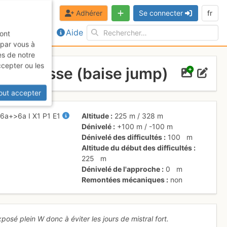
Adhérer
Se connecter
fr
Aide
sont
 par vous à
es de notre
ccepter ou les
 de rousse (baise jump)
out accepter
-
6a+
>6a
I
X1
P1
E1
Altitude
225 m
/
328 m
Dénivelé
+100 m
/
-100 m
Dénivelé des difficultés
100
m
Altitude du début des difficultés
225
m
Dénivelé de l'approche
0
m
Remontées mécaniques
non
osé plein W donc à éviter les jours de mistral fort.