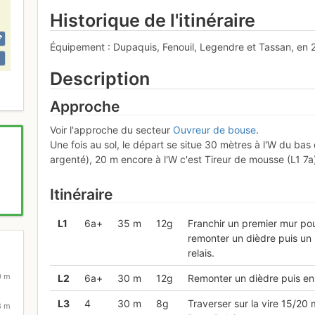
Historique de l'itinéraire
Équipement : Dupaquis, Fenouil, Legendre et Tassan, en
Description
Approche
Voir l'approche du secteur
Ouvreur de bouse
.
Une fois au sol, le départ se situe 30 mètres à l'W du ba
argenté), 20 m encore à l'W c'est Tireur de mousse (L1 7a
Itinéraire
L
1
6a+
35 m
12g
Franchir un premier mur pou
remonter un dièdre puis un p
relais.
0 m
L
2
6a+
30 m
12g
Remonter un dièdre puis en
L
3
4
30 m
8g
Traverser sur la vire 15/20
8 m