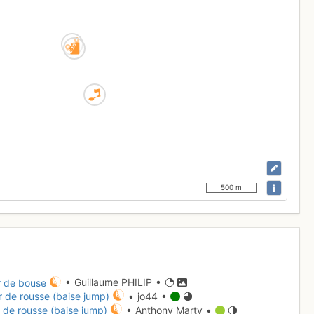
i
500 m
r de bouse
• Guillaume PHILIP •
r de rousse (baise jump)
• jo44 •
 de rousse (baise jump)
• Anthony Marty •