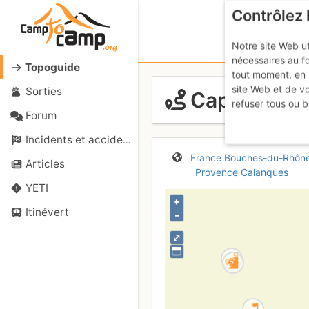
Contrôlez 
Notre site Web ut
nécessaires au f
Topoguide
tout moment, en 
site Web et de v
Sorties
Cap Canaill
refuser tous ou b
Forum
Incidents et accidents
France
Bouches-du-Rhôn
Articles
Provence
Calanques
YETI
+
Itinévert
–
⤢