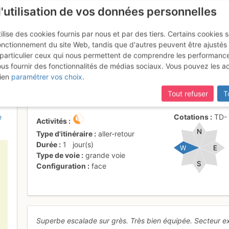
l'utilisation de vos données personnelles
ilise des cookies fournis par nous et par des tiers. Certains cookies 
onctionnement du site Web, tandis que d'autres peuvent être ajustés
particulier ceux qui nous permettent de comprendre les performanc
ous fournir des fonctionnalités de médias sociaux. Vous pouvez les a
e - Ouvreur de bouse : Bourreur
ien
paramétrer vos choix
.
Tout refuser
T
e
Cotations
TD
Activités
N
Type d'itinéraire
aller-retour
Durée
1
jour(s)
W
E
Type de voie
grande voie
S
Configuration
face
Superbe escalade sur grès. Très bien équipée. Secteur exp