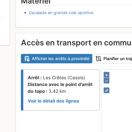
Matériel
Escalade en grande voie sportive
0
Accès en transport en comm
Afficher les arrêts à proximité
Planifier un t
+
Arrêt :
Les Crêtes (Cassis)
–
Distance avec le point d'arrêt
⤢
du topo :
3.42 km
Voir le détail des lignes