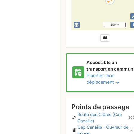
i
500 m
Accessible en
transport en commun
Planifier mon
déplacement →
Points de passage
Route des Crêtes (Cap
30
Canaille)
Cap Canaille - Ouvreur de
32
bouse