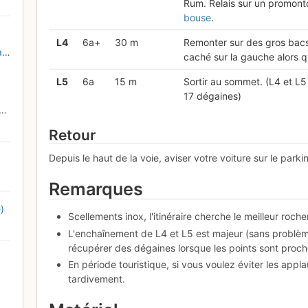
Rum. Relais sur un promont
bouse
.
L
4
6a+
30 m
Remonter sur des gros bacs
t
caché sur la gauche alors qu
L
5
6a
15 m
Sortir au sommet. (L4 et L5 
17 dégaines)
Retour
Depuis le haut de la voie, aviser votre voiture sur le parki
Remarques
)
Scellements inox, l'itinéraire cherche le meilleur roche
L'enchaînement de L4 et L5 est majeur (sans problème
récupérer des dégaines lorsque les points sont proch
En période touristique, si vous voulez éviter les applau
tardivement.