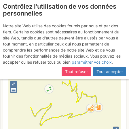
Contrôlez l'utilisation de vos données
fr
personnelles
Suite à une récente et importante mise à jour du site,
si
Rocher des Mottets
certaines pages ne sont plus accessibles, manquantes ou
Notre site Web utilise des cookies fournis par nous et par des
incomplètes, déconnectez-vous puis reconnectez-vous à votre
tiers. Certains cookies sont nécessaires au fonctionnement du
: Voie Câline
compte sur le site.
site Web, tandis que d'autres peuvent être ajustés par vous à
tout moment, en particulier ceux qui nous permettent de
comprendre les performances de notre site Web et de vous
fournir des fonctionnalités de médias sociaux. Vous pouvez les
France
Haute-Savoie
Mont-Blanc
accepter ou les refuser tous ou bien
paramétrer vos choix
.
+
Tout refuser
Tout accepter
–
⤢