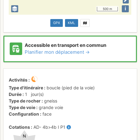
i
500 m
GPX
KML
Accessible en transport en commun
Planifier mon déplacement →
Activités
Type d'itinéraire
boucle (pied de la voie)
Durée
1
jour(s)
Type de rocher
gneiss
Type de voie
grande voie
Configuration
face
Cotations
AD-
4b
>4b
I
P1
N