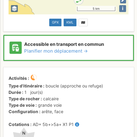
i
5 km
GPX
KML
Accessible en transport en commun
Planifier mon déplacement →
Activités
Type d'itinéraire
boucle (approche ou refuge)
Durée
1
jour(s)
Type de rocher
calcaire
Type de voie
grande voie
Configuration
arête
,
face
Cotations
AD+
5b+
>5a+
X1
P1
N