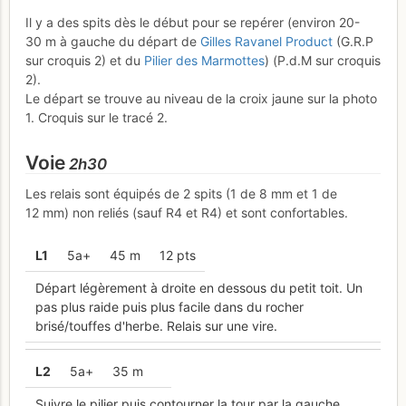
Il y a des spits dès le début pour se repérer (environ 20-
30 m à gauche du départ de
Gilles Ravanel Product
(G.R.P
sur croquis 2) et du
Pilier des Marmottes
) (P.d.M sur croquis
2).
Le départ se trouve au niveau de la croix jaune sur la photo
1. Croquis sur le tracé 2.
Voie
2h30
Les relais sont équipés de 2 spits (1 de 8 mm et 1 de
12 mm) non reliés (sauf R4 et R4) et sont confortables.
L
1
5a+
45 m
12 pts
Départ légèrement à droite en dessous du petit toit. Un
pas plus raide puis plus facile dans du rocher
brisé/touffes d'herbe. Relais sur une vire.
L
2
5a+
35 m
Suivre le pilier puis contourner la tour par la gauche.