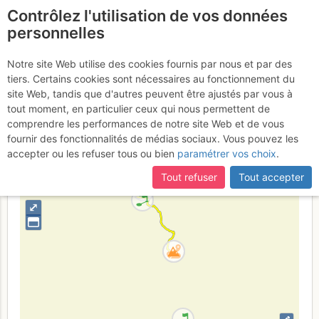
Contrôlez l'utilisation de vos données
fr
personnelles
Suite à une récente et importante mise à jour du site,
si
Gerbier : Il est où
certaines pages ne sont plus accessibles, manquantes ou
Notre site Web utilise des cookies fournis par nous et par des
incomplètes, déconnectez-vous puis reconnectez-vous à votre
tiers. Certains cookies sont nécessaires au fonctionnement du
mon pyjama ?
compte sur le site.
site Web, tandis que d'autres peuvent être ajustés par vous à
tout moment, en particulier ceux qui nous permettent de
comprendre les performances de notre site Web et de vous
fournir des fonctionnalités de médias sociaux. Vous pouvez les
France
Isère
Vercors
accepter ou les refuser tous ou bien
paramétrer vos choix
.
+
Tout refuser
Tout accepter
–
⤢