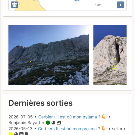
i
5 km
Dernières sorties
2026-07-05 •
Gerbier : Il est où mon pyjama ?
•
Benjamin Bayart •
2026-05-13 •
Gerbier : Il est où mon pyjama ?
• selim •