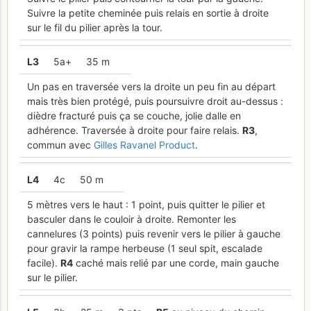
Suivre la petite cheminée puis relais en sortie à droite
sur le fil du pilier après la tour.
L
3
5a+
35 m
Un pas en traversée vers la droite un peu fin au départ
mais très bien protégé, puis poursuivre droit au-dessus :
dièdre fracturé puis ça se couche, jolie dalle en
adhérence. Traversée à droite pour faire relais.
R
3
,
commun avec
Gilles Ravanel Product
.
L
4
4c
50 m
5 mètres vers le haut : 1 point, puis quitter le pilier et
basculer dans le couloir à droite. Remonter les
cannelures (3 points) puis revenir vers le pilier à gauche
pour gravir la rampe herbeuse (1 seul spit, escalade
facile).
R
4
caché mais relié par une corde, main gauche
sur le pilier.