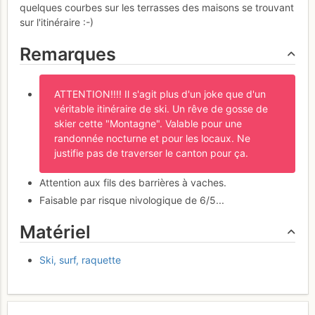
quelques courbes sur les terrasses des maisons se trouvant
sur l'itinéraire :-)
Remarques
ATTENTION!!!! Il s'agit plus d'un joke que d'un
véritable itinéraire de ski. Un rêve de gosse de
skier cette "Montagne". Valable pour une
randonnée nocturne et pour les locaux. Ne
justifie pas de traverser le canton pour ça.
Attention aux fils des barrières à vaches.
Faisable par risque nivologique de 6/5...
Matériel
Ski, surf, raquette