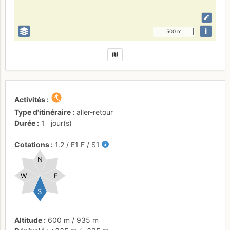
i
500 m
Activités
Type d'itinéraire
aller-retour
Durée
1
jour(s)
Cotations
1.2
/
E1
F
/ S1
N
W
E
S
Altitude
600 m
/
935 m