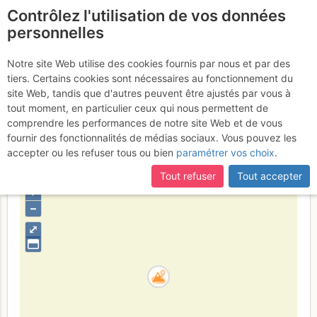
Contrôlez l'utilisation de vos données
fr
personnelles
Tour de Gourze :
Notre site Web utilise des cookies fournis par nous et par des
tiers. Certains cookies sont nécessaires au fonctionnement du
Depuis Bahyse sur la route
site Web, tandis que d'autres peuvent être ajustés par vous à
de Puidoux
tout moment, en particulier ceux qui nous permettent de
comprendre les performances de notre site Web et de vous
fournir des fonctionnalités de médias sociaux. Vous pouvez les
accepter ou les refuser tous ou bien
paramétrer vos choix
.
Suisse
Vaud
Préalpes Fribourgeoises - Bernoises
Tout refuser
Tout accepter
+
–
⤢