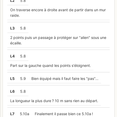
L
2
5.8
On traverse encore à droite avant de partir dans un mur
raide.
L
3
5.8
2 points puis un passage à protéger sur "alien" sous une
écaille.
L
4
5.8
Part sur la gauche quand les points s'éloignent.
L
5
5.9
Bien équipé mais il faut faire les "pas"...
L
6
5.8
La longueur la plus dure ? 10 m sans rien au départ.
L
7
5.10a
Finalement il passe bien ce 5.10a !