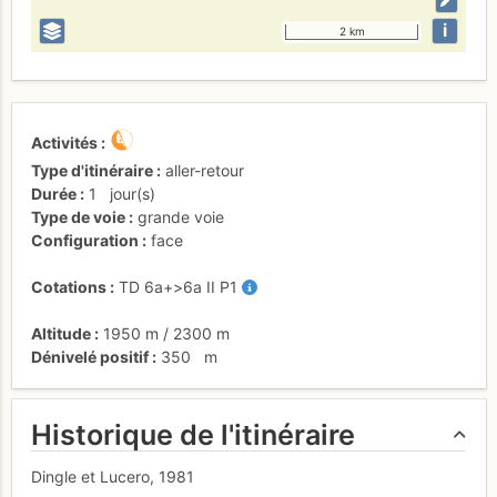
i
2 km
Activités
Type d'itinéraire
aller-retour
Durée
1
jour(s)
Type de voie
grande voie
Configuration
face
Cotations
TD
6a+
>6a
II
P1
Altitude
1950 m
/
2300 m
Dénivelé positif
350
m
Historique de l'itinéraire
Dingle et Lucero, 1981