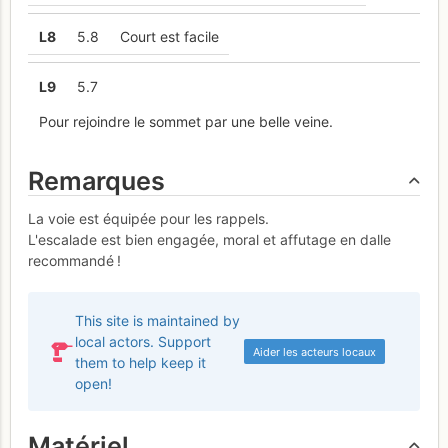
L
8
5.8
Court est facile
L
9
5.7
Pour rejoindre le sommet par une belle veine.
Remarques
La voie est équipée pour les rappels.
L'escalade est bien engagée, moral et affutage en dalle
recommandé !
This site is maintained by
local actors. Support
Aider les acteurs locaux
them to help keep it
open!
Matériel