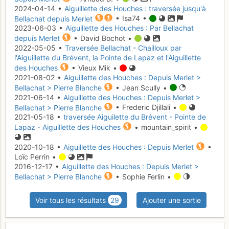
2024-04-14 •
Aiguillette des Houches : traversée jusqu'à
Bellachat depuis Merlet
• Isa74 •
2023-06-03 •
Aiguillette des Houches : Par Bellachat
depuis Merlet
• David Bochot •
2022-05-05 •
Traversée Bellachat - Chailloux par
l'Aiguillette du Brévent, la Pointe de Lapaz et l'Aiguillette
des Houches
• Vieux Mik •
2021-08-02 •
Aiguillette des Houches : Depuis Merlet >
Bellachat > Pierre Blanche
• Jean Scully •
2021-06-14 •
Aiguillette des Houches : Depuis Merlet >
Bellachat > Pierre Blanche
• Frederic Djillali •
2021-05-18 •
traversée Aiguilette du Brévent - Pointe de
Lapaz - Aiguillette des Houches
• mountain_spirit •
2020-10-18 •
Aiguillette des Houches : Depuis Merlet
•
Loïc Perrin •
2016-12-17 •
Aiguillette des Houches : Depuis Merlet >
Bellachat > Pierre Blanche
• Sophie Ferlin •
Voir tous les résultats
29
Ajouter une sortie