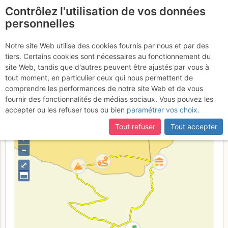
Contrôlez l'utilisation de vos données
fr
personnelles
Aiguillette des
Notre site Web utilise des cookies fournis par nous et par des
tiers. Certains cookies sont nécessaires au fonctionnement du
Houches : Par Bellachat
site Web, tandis que d'autres peuvent être ajustés par vous à
depuis Merlet
tout moment, en particulier ceux qui nous permettent de
comprendre les performances de notre site Web et de vous
fournir des fonctionnalités de médias sociaux. Vous pouvez les
accepter ou les refuser tous ou bien
paramétrer vos choix
.
France
Haute-Savoie
Haut Giffre - Aiguilles Rouges - Fiz
Tout refuser
Tout accepter
+
–
⤢