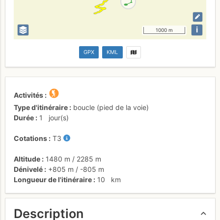
i
1000 m
GPX
KML
Activités
Type d'itinéraire
boucle (pied de la voie)
Durée
1
jour(s)
Cotations
T3
Altitude
1480 m
/
2285 m
Dénivelé
+805 m
/
-805 m
Longueur de l'itinéraire
10
km
Description