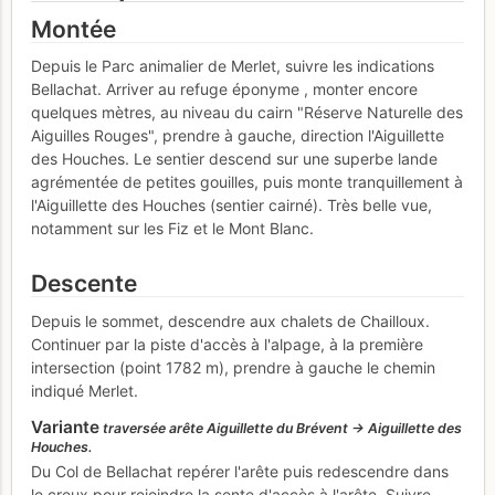
Montée
Depuis le Parc animalier de Merlet, suivre les indications
Bellachat. Arriver au refuge éponyme , monter encore
quelques mètres, au niveau du cairn "Réserve Naturelle des
Aiguilles Rouges", prendre à gauche, direction l'Aiguillette
des Houches. Le sentier descend sur une superbe lande
agrémentée de petites gouilles, puis monte tranquillement à
l'Aiguillette des Houches (sentier cairné). Très belle vue,
notamment sur les Fiz et le Mont Blanc.
Descente
Depuis le sommet, descendre aux chalets de Chailloux.
Continuer par la piste d'accès à l'alpage, à la première
intersection (point 1782 m), prendre à gauche le chemin
indiqué Merlet.
Variante
traversée arête Aiguillette du Brévent -> Aiguillette des
Houches.
Du Col de Bellachat repérer l'arête puis redescendre dans
le creux pour rejoindre la sente d'accès à l'arête. Suivre