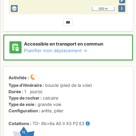
i
500 m
Accessible en transport en commun
Planifier mon déplacement →
Activités
Type d'itinéraire
boucle (pied de la voie)
Durée
1
jour(s)
Type de rocher
calcaire
Type de voie
grande voie
Configuration
arête
,
pilier
Cotations
TD-
6b
>6a
A0
II
X3
P2
E3
N