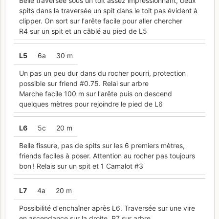
Belle traversée sous un toit assez impressionnant, deux
spits dans la traversée un spit dans le toit pas évident à
clipper. On sort sur l'arête facile pour aller chercher
R4 sur un spit et un câblé au pied de L5
L
5
6a
30 m
Un pas un peu dur dans du rocher pourri, protection
possible sur friend #0.75. Relai sur arbre
Marche facile 100 m sur l'arête puis on descend
quelques mètres pour rejoindre le pied de L6
L
6
5c
20 m
Belle fissure, pas de spits sur les 6 premiers mètres,
friends faciles à poser. Attention au rocher pas toujours
bon ! Relais sur un spit et 1 Camalot #3
L
7
4a
20 m
Possibilité d'enchaîner après L6. Traversée sur une vire
en ascendance sur la droite. R7 sur arbre.