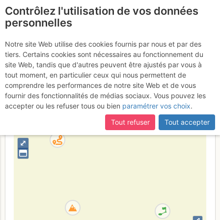
Contrôlez l'utilisation de vos données
fr
personnelles
Néron : Arête N :
Notre site Web utilise des cookies fournis par nous et par des
tiers. Certains cookies sont nécessaires au fonctionnement du
"Variations orientales"
site Web, tandis que d'autres peuvent être ajustés par vous à
tout moment, en particulier ceux qui nous permettent de
comprendre les performances de notre site Web et de vous
fournir des fonctionnalités de médias sociaux. Vous pouvez les
France
Isère
Chartreuse
accepter ou les refuser tous ou bien
paramétrer vos choix
.
+
Tout refuser
Tout accepter
–
⤢