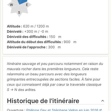
W
E
S
Altitude
620 m
/
1200 m
Dénivelé
+300 m
/
-0 m
Dénivelé des difficultés
150
m
Altitude du début des difficultés
900
m
Dénivelé de l'approche
300
m
Itinéraire sauvage et peu parcouru notamment en raison du
mauvais rocher dans les premières longueurs. Cela reste
néanmoins un beau parcours avec des longueurs
grimpantes entrecoupées de sections faciles. À faire pour
ceux qui connaissent déjà par cœur la traversée classique
S -> N des arêtes.
Historique de l'itinéraire
Ouverture :
Philippe Gay et Stéphane Vallon en juin 2016
.