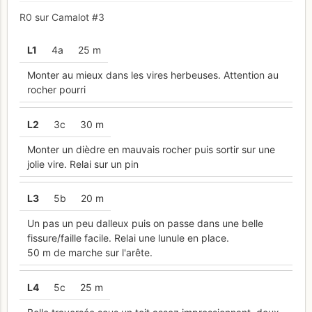
R0 sur Camalot #3
L
1
4a
25 m
Monter au mieux dans les vires herbeuses. Attention au
rocher pourri
L
2
3c
30 m
Monter un dièdre en mauvais rocher puis sortir sur une
jolie vire. Relai sur un pin
L
3
5b
20 m
Un pas un peu dalleux puis on passe dans une belle
fissure/faille facile. Relai une lunule en place.
50 m de marche sur l'arête.
L
4
5c
25 m