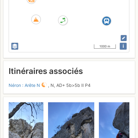
i
1000 m
Itinéraires associés
Néron : Arête N
,
N,
AD+
5b
>5b
II
P4