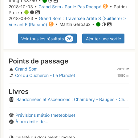
frangre38760 •
2018-10-03 •
Grand Som : Par le Pas Racapé
• Patrick
Prele •
2018-09-23 •
Grand Som : Traversée Arête S (Suiffière) >
Versant E (Racapé)
• Martin Gerbaux •
Voir tous les résultats
26
Ajouter une sortie
Points de passage
Grand Som
2026 m
Col du Cucheron - Le Planolet
1080 m
Livres
Randonnées et Ascensions : Chambéry - Bauges - Chartreuse
Prévisions météo (meteoblue)
À proximité de...
Qualité du document
moyen