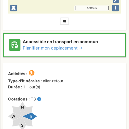
i
1000 m
Accessible en transport en commun
Planifier mon déplacement →
Activités
Type d'itinéraire
aller-retour
Durée
1
jour(s)
Cotations
T3
N
W
E
S