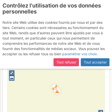
Contrôlez l'utilisation de vos données
fr
personnelles
Mont Kenya - Nelion
Notre site Web utilise des cookies fournis par nous et par des
tiers. Certains cookies sont nécessaires au fonctionnement du
: pointe Nelion Mont Kenya
site Web, tandis que d'autres peuvent être ajustés par vous à
tout moment, en particulier ceux qui nous permettent de
comprendre les performances de notre site Web et de vous
fournir des fonctionnalités de médias sociaux. Vous pouvez les
Kenya
accepter ou les refuser tous ou bien
paramétrer vos choix
.
+
Tout refuser
Tout accepter
–
⤢