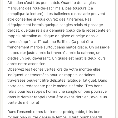
Attention c'est très pommatoir. Quantité de sangles
marquent des "cul-de-sac" mais, pas toujours (ça
complique la lecture) ! Les ballerines d'escalade peuvent
être conseillée si vous ouvrez des itinéraires. Pas
d'équipement hormis quelque sangles relais et passage
délicat. quelque relais à demeure (ceux de la redescente en
rappel). attention au risque de glace et neige dans la
er
traversé après la 1
cabane Baillie's. Ça peut être
franchement mariole surtout sans matos glace. Un passage
un peu dur juste après la traversé après la cabane, un
dièdre un peu déversant. Un guide est mort là deux jours
après notre ascension.
Observez les flèches vertes lors de votre montée elles
indiquent les traversées pour les rappels. certaines
traversées peuvent être délicates (altitude, fatigue). Dans
notre cas, redescente par le même itinéraire. Tres bons
relais pour les rappels hormis une sangle un peu pourrave
dans le dernier rappel (peut être avant-dernier, j'avoue un
perte de mémoire)
Dans l'ensemble très facilement protégeable, très bon
rocher bien purgé depuis le temps. Il faut bombarder!!!