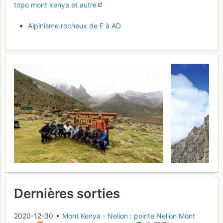
topo mont kenya et autre
Alpinisme rocheux de F à AD
Dernières sorties
2020-12-30 •
Mont Kenya - Nelion : pointe Nelion Mont