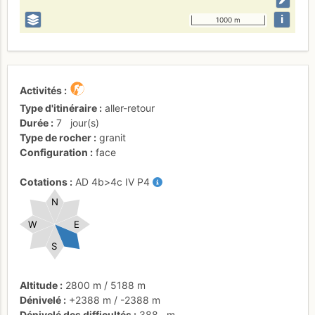
i
1000 m
Activités
Type d'itinéraire
aller-retour
Durée
7
jour(s)
Type de rocher
granit
Configuration
face
Cotations
AD
4b
>4c
IV
P4
N
W
E
S
Altitude
2800 m
/
5188 m
Dénivelé
+2388 m
/
-2388 m
Dénivelé des difficultés
388
m