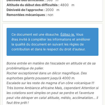
Altitude du début des difficultés
4800
m
Dénivelé de l'approche
2000
m
Remontées mécaniques
non
Ce document est une ébauche.
Éditez-le.
Vous
êtes invité à compléter les informations et améliorer
la qualité du document en suivant les règles de
contribution et dans le respect du droit d'auteur.
Bonne entrée en matière de l'escalade en altitude et de sa
problématique de palier.
Rocher exceptionnel dans un décor magnifique. Des
euphorbes géants poussent jusqu'à 4000 m.
Escalade sur les reste de magma d'un cône volcanique !!!
Très bonne Ambiance africaine Mais, cependant Attention si
les cotations sont simples on peut se perdre et l'aventure
peut vite déraper en cata! altitude, météo, acclimatation... il
faut être prêt !