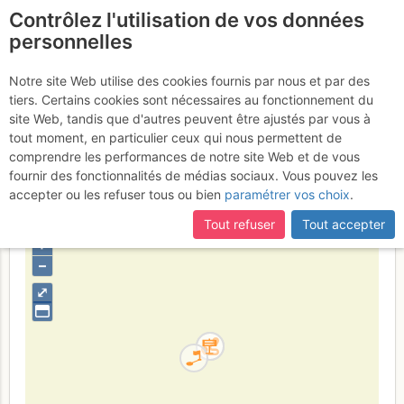
Contrôlez l'utilisation de vos données
fr
personnelles
Pont de l'Abîme :
Notre site Web utilise des cookies fournis par nous et par des
tiers. Certains cookies sont nécessaires au fonctionnement du
Boucle Le Chaos du
site Web, tandis que d'autres peuvent être ajustés par vous à
Chéran
tout moment, en particulier ceux qui nous permettent de
comprendre les performances de notre site Web et de vous
fournir des fonctionnalités de médias sociaux. Vous pouvez les
accepter ou les refuser tous ou bien
paramétrer vos choix
.
France
Haute-Savoie
Bauges
Tout refuser
Tout accepter
+
–
⤢