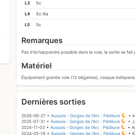
L
3
5c
L
4
5c-6a
L
5
5c
Remarques
Pas d'échappatoire possible dans la voie, la sortie se fait 
0
Matériel
Équipement grande voie (12 dégaines), casque indispens
Dernières sorties
2026-06-27 •
Aussois - Gorges de l'Arc : Pédiluve
• al
2025-07-31 •
Aussois - Gorges de l'Arc : Pédiluve
• J_
2024-11-03 •
Aussois - Gorges de l'Arc : Pédiluve
• A
2024-05-19 •
Aussois - Gorges de l'Arc : Pédiluve
• K