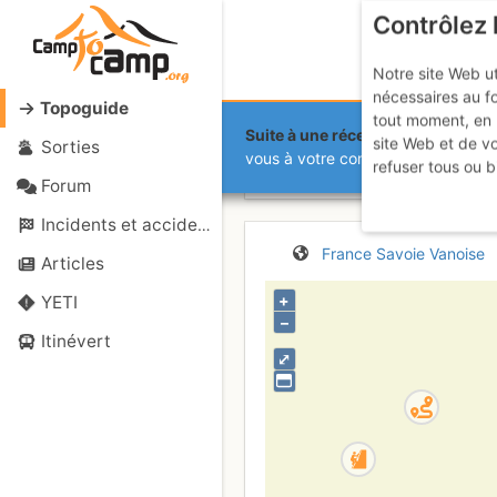
Contrôlez 
Notre site Web ut
nécessaires au f
Topoguide
tout moment, en 
Suite à une récente et importante 
site Web et de v
Sorties
Aussois - Go
vous à votre compte sur le site.
refuser tous ou b
Forum
Incidents et accidents
France
Savoie
Vanoise
Articles
+
YETI
–
Itinévert
⤢