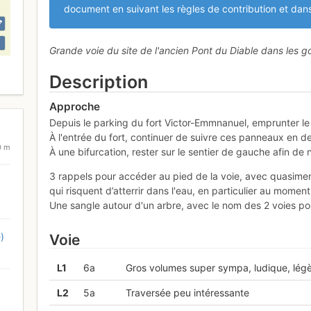
document en suivant les règles de contribution et dans
Grande voie du site de l'ancien Pont du Diable dans les go
Description
Approche
Depuis le parking du fort Victor-Emmnanuel, emprunter le s
À l'entrée du fort, continuer de suivre ces panneaux en d
0 m
À une bifurcation, rester sur le sentier de gauche afin de
3 rappels pour accéder au pied de la voie, avec quasiment
qui risquent d’atterrir dans l'eau, en particulier au moment
Une sangle autour d'un arbre, avec le nom des 2 voies po
)
Voie
L
1
6a
Gros volumes super sympa, ludique, lég
L
2
5a
Traversée peu intéressante