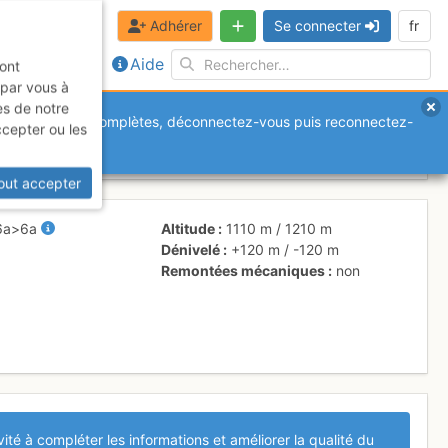
Adhérer
Se connecter
fr
Aide
sont
 par vous à
es de notre
anquantes ou incomplètes, déconnectez-vous puis reconnectez-
ccepter ou les
out accepter
6a
>6a
Altitude
1110 m
/
1210 m
Dénivelé
+120 m
/
-120 m
Remontées mécaniques
non
vité à compléter les informations et améliorer la qualité du