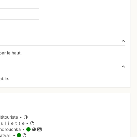
par le haut.
able.
titouriste •
u_l_i_e_t_t_e •
ndrouchka •
atyaT •