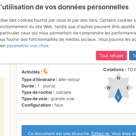
l'utilisation de vos données personnelles
ilise des cookies fournis par nous et par des tiers. Certains cookies 
onctionnement du site Web, tandis que d'autres peuvent être ajustés
particulier ceux qui nous permettent de comprendre les performanc
mise à jour du site,
si certaines pages ne sont plus accessibles, m
ous fournir des fonctionnalités de médias sociaux. Vous pouvez les a
rges de l'Arc : Pédiluve
ien
paramétrer vos choix
.
Tout refuser
T
Cotations
TD
Activités
N
Type d'itinéraire
aller-retour
Durée
1
jour(s)
W
E
Type de rocher
calcaire
S
Type de voie
grande voie
Configuration
face
Ce document est une ébauche.
Éditez-le.
Vous êtes in