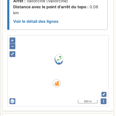
Arrêt :
Vallorcine (Vallorcine)
Distance avec le point d'arrêt du topo :
0.06
km
Voir le détail des lignes
+
–
⤢
i
500 m