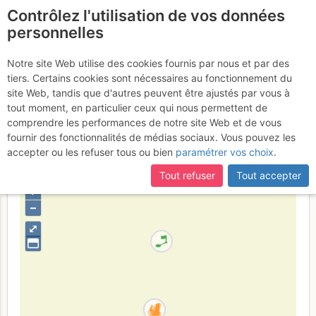
Contrôlez l'utilisation de vos données
fr
personnelles
Dalle de Vallorcine :
Notre site Web utilise des cookies fournis par nous et par des
tiers. Certains cookies sont nécessaires au fonctionnement du
Le dièdre de la dernière
site Web, tandis que d'autres peuvent être ajustés par vous à
flèche
tout moment, en particulier ceux qui nous permettent de
comprendre les performances de notre site Web et de vous
fournir des fonctionnalités de médias sociaux. Vous pouvez les
accepter ou les refuser tous ou bien
paramétrer vos choix
.
France
Haute-Savoie
Mont-Blanc
Tout refuser
Tout accepter
+
–
⤢