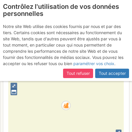
Contrôlez l'utilisation de vos données
fr
personnelles
Suite à une récente et importante mise à jour du site,
si
Les Grandes Suites :
certaines pages ne sont plus accessibles, manquantes ou
Notre site Web utilise des cookies fournis par nous et par des
incomplètes, déconnectez-vous puis reconnectez-vous à votre
tiers. Certains cookies sont nécessaires au fonctionnement du
Ainsi de Suite
compte sur le site.
site Web, tandis que d'autres peuvent être ajustés par vous à
tout moment, en particulier ceux qui nous permettent de
comprendre les performances de notre site Web et de vous
fournir des fonctionnalités de médias sociaux. Vous pouvez les
France
Haute-Savoie
Bornes - Aravis
accepter ou les refuser tous ou bien
paramétrer vos choix
.
+
Tout refuser
Tout accepter
–
⤢