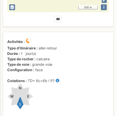
i
500 m
Activités
Type d'itinéraire
aller-retour
Durée
1
jour(s)
Type de rocher
calcaire
Type de voie
grande voie
Configuration
face
Cotations
TD+
6c
>6b
I
P1
N
W
E
S