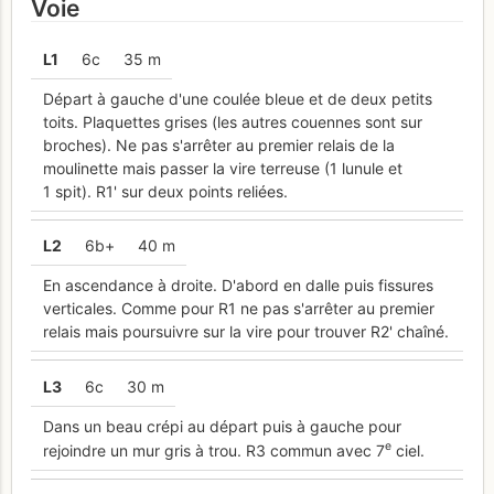
Voie
L
1
6c
35 m
Départ à gauche d'une coulée bleue et de deux petits
toits. Plaquettes grises (les autres couennes sont sur
broches). Ne pas s'arrêter au premier relais de la
moulinette mais passer la vire terreuse (1 lunule et
1 spit). R1' sur deux points reliées.
L
2
6b+
40 m
En ascendance à droite. D'abord en dalle puis fissures
verticales. Comme pour R1 ne pas s'arrêter au premier
relais mais poursuivre sur la vire pour trouver R2' chaîné.
L
3
6c
30 m
Dans un beau crépi au départ puis à gauche pour
e
rejoindre un mur gris à trou. R3 commun avec 7
ciel.