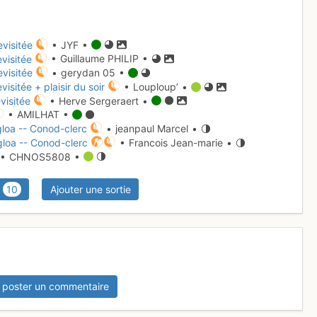
visitée
• JYF •
visitée
• Guillaume PHILIP •
visitée
• gerydan 05 •
isitée + plaisir du soir
• Louploup’ •
visitée
• Herve Sergeraert •
• AMILHAT •
loa -- Conod-clerc
• jeanpaul Marcel •
gloa -- Conod-clerc
• Francois Jean-marie •
• CHNOS5808 •
10
Ajouter une sortie
 poster un commentaire