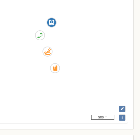
i
500 m