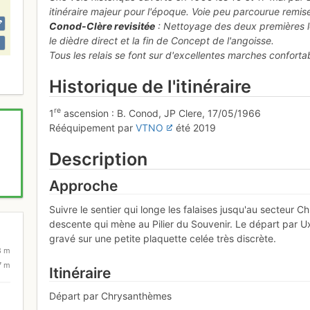
itinéraire majeur pour l'époque. Voie peu parcourue remise
Conod-Clère revisitée
: Nettoyage des deux premières lo
le dièdre direct et la fin de Concept de l'angoisse.
Tous les relais se font sur d'excellentes marches conforta
Historique de l'itinéraire
re
1
ascension : B. Conod, JP Clere, 17/05/1966
Rééquipement par
VTNO
été 2019
Description
Approche
Suivre le sentier qui longe les falaises jusqu'au secteur
descente qui mène au Pilier du Souvenir. Le départ par 
gravé sur une petite plaquette celée très discrète.
8 m
7 m
Itinéraire
Départ par Chrysanthèmes