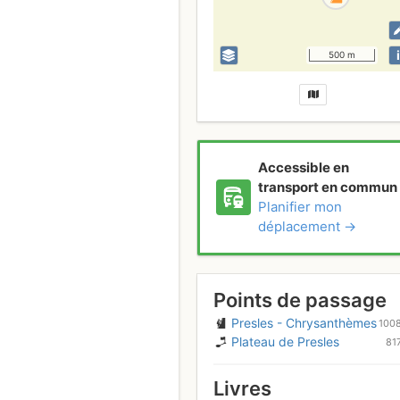
i
500 m
Accessible en
transport en commun
Planifier mon
déplacement →
Points de passage
Presles - Chrysanthèmes
100
Plateau de Presles
81
Livres