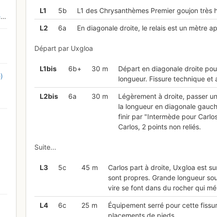
L
1
5b
L1 des Chrysanthèmes Premier goujon très 
d
L
2
6a
En diagonale droite, le relais est un mètre a
Départ par Uxgloa
L
1bis
6b+
30 m
Départ en diagonale droite pour
)
longueur. Fissure technique et a
L
2bis
6a
30 m
Légèrement à droite, passer un
la longueur en diagonale gauche
finir par "Intermède pour Carl
Carlos, 2 points non reliés.
Suite...
L
3
5c
45 m
Carlos part à droite, Uxgloa est sur
sont propres. Grande longueur sou
vire se font dans du rocher qui méri
L
4
6c
25 m
Équipement serré pour cette fiss
placements de pieds.