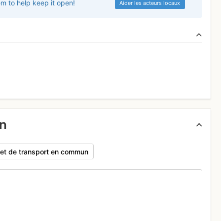
em to help keep it open!
Aider les acteurs locaux
un
rajet de transport en commun