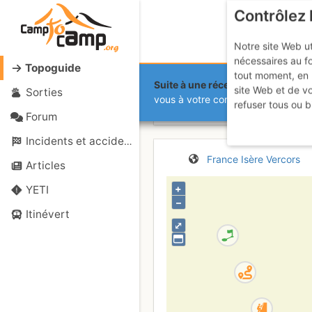
Contrôlez 
Notre site Web ut
nécessaires au f
Topoguide
tout moment, en 
Suite à une récente et importante 
site Web et de v
Sorties
Presles - C
vous à votre compte sur le site.
refuser tous ou b
Forum
Incidents et accidents
France
Isère
Vercors
Articles
+
YETI
–
Itinévert
⤢