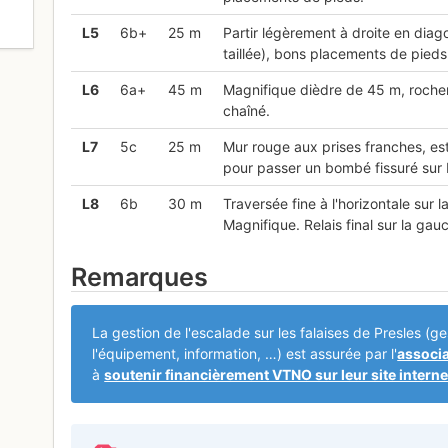
0
L
5
6b+
25 m
Partir légèrement à droite en diago
taillée), bons placements de pieds
L
6
6a+
45 m
Magnifique dièdre de 45 m, rocher e
chaîné.
L
7
5c
25 m
Mur rouge aux prises franches, es
pour passer un bombé fissuré sur 
L
8
6b
30 m
Traversée fine à l'horizontale sur la
Magnifique. Relais final sur la gau
Remarques
La gestion de l'escalade sur les falaises de Presles (
l'équipement, information, …) est assurée par l'
associ
à
soutenir financièrement VTNO sur leur site interne