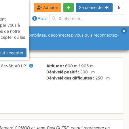
Adhérer
Se connecter
fr
Aide
sont
 par vous à
es de notre
anquantes ou incomplètes, déconnectez-vous puis reconnectez-
ccepter ou les
visitée
out accepter
+
6c
>6b
A0
I
P1
Altitude
600 m
/
905 m
Dénivelé positif
300
m
Dénivelé des difficultés
250
m
r Bernard CONOD et Jean-Paul CLERE, ce qui représente un