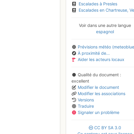
Escalades à Presles
Escalades en Chartreuse, Vercors et Diois - I - Vercors Ouest et Vercors Nor
Voir dans une autre langue
espagnol
Prévisions météo (meteoblue
À proximité de...
Aider les acteurs locaux
Qualité du document
excellent
Modifier le document
Modifier les associations
Versions
Traduire
Signaler un problème
CC
BY
SA
3.0
Ce contenu est sous licence