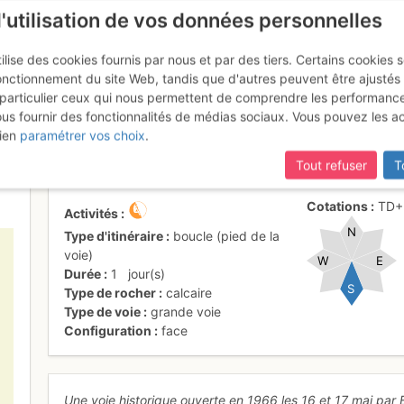
l'utilisation de vos données personnelles
ilise des cookies fournis par nous et par des tiers. Certains cookies 
onctionnement du site Web, tandis que d'autres peuvent être ajustés
particulier ceux qui nous permettent de comprendre les performanc
mise à jour du site,
si certaines pages ne sont plus accessibles, m
ous fournir des fonctionnalités de médias sociaux. Vous pouvez les a
hrysanthèmes : Conod - Clère re
ien
paramétrer vos choix
.
Tout refuser
T
Cotations
TD
Activités
N
Type d'itinéraire
boucle (pied de la
voie)
W
E
Durée
1
jour(s)
S
Type de rocher
calcaire
Type de voie
grande voie
Configuration
face
Une voie historique ouverte en 1966 les 16 et 17 mai pa