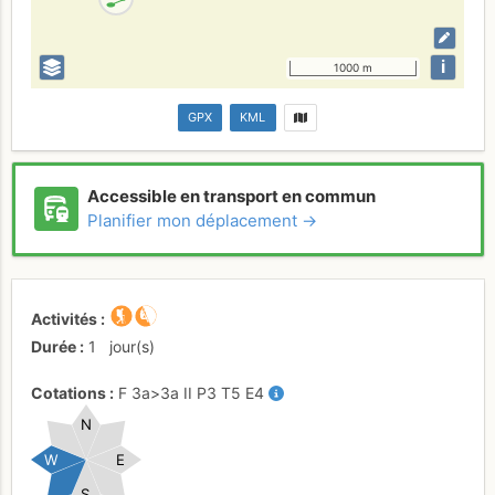
i
1000 m
GPX
KML
Accessible en transport en commun
Planifier mon déplacement →
Activités
Durée
1
jour(s)
Cotations
F
3a
>3a
II
P3
T5
E4
N
W
E
S