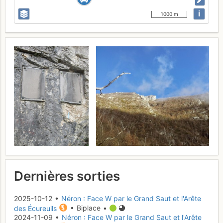
i
1000 m
Dernières sorties
2025-10-12 •
Néron : Face W par le Grand Saut et l'Arête
des Écureuils
• Biplace •
2024-11-09 •
Néron : Face W par le Grand Saut et l'Arête