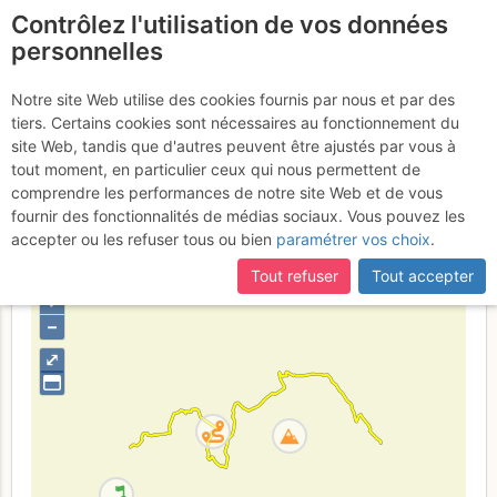
Contrôlez l'utilisation de vos données
fr
personnelles
Néron : Face W par
Notre site Web utilise des cookies fournis par nous et par des
tiers. Certains cookies sont nécessaires au fonctionnement du
le Grand Saut et l'Arête des
site Web, tandis que d'autres peuvent être ajustés par vous à
Écureuils
tout moment, en particulier ceux qui nous permettent de
comprendre les performances de notre site Web et de vous
fournir des fonctionnalités de médias sociaux. Vous pouvez les
accepter ou les refuser tous ou bien
paramétrer vos choix
.
France
Isère
Chartreuse
Tout refuser
Tout accepter
+
–
⤢