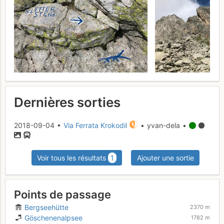
Dernières sorties
2018-09-04 •
Via Ferrata Krokodil
• yvan-dela •
Voir tous les résultats
1
Ajouter une sortie
Points de passage
Bergseehütte
2370 m
Göschenenalpsee
1782 m