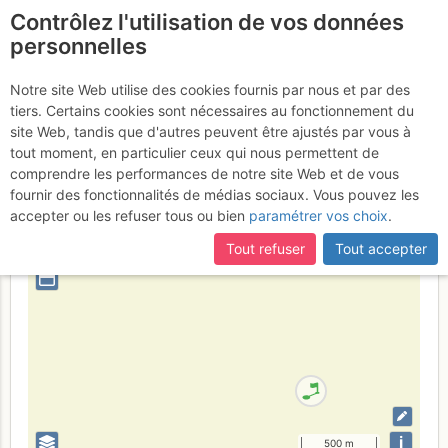
Contrôlez l'utilisation de vos données
fr
personnelles
Via Ferrata Krokodil
Notre site Web utilise des cookies fournis par nous et par des
tiers. Certains cookies sont nécessaires au fonctionnement du
site Web, tandis que d'autres peuvent être ajustés par vous à
tout moment, en particulier ceux qui nous permettent de
Suisse
Uri
Alpes Uranaises
comprendre les performances de notre site Web et de vous
fournir des fonctionnalités de médias sociaux. Vous pouvez les
+
accepter ou les refuser tous ou bien
paramétrer vos choix
.
–
Tout refuser
Tout accepter
⤢
i
500 m