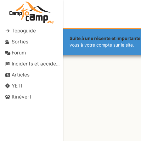
Topoguide
Suite à une récente et importante 
Sorties
Ce profil est accessible aux seul
vous à votre compte sur le site.
Forum
Incidents et accidents
Articles
YETI
Itinévert