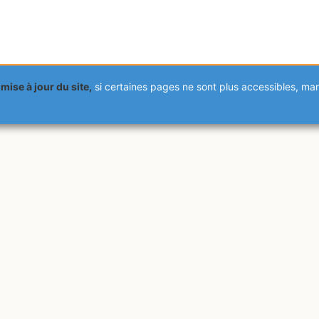
mise à jour du site,
si certaines pages ne sont plus accessibles, m
s utilisateurs authentifiés.