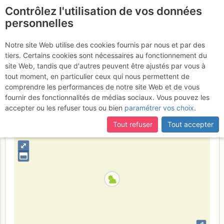
Contrôlez l'utilisation de vos données
fr
personnelles
Aiguille Dibona : Voie
Notre site Web utilise des cookies fournis par nous et par des
tiers. Certains cookies sont nécessaires au fonctionnement du
des Savoyards
Samedi 8 juillet 2017
site Web, tandis que d'autres peuvent être ajustés par vous à
tout moment, en particulier ceux qui nous permettent de
comprendre les performances de notre site Web et de vous
fournir des fonctionnalités de médias sociaux. Vous pouvez les
France
Isère
Écrins
accepter ou les refuser tous ou bien
paramétrer vos choix
.
+
Tout refuser
Tout accepter
–
⤢