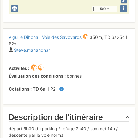
i
500 m
Aiguille Dibona : Voie des Savoyards
350 m,
TD
6a
>5c
II
P2+
Steve.manandhar
Activités
Évaluation des conditions
bonnes
Cotations
TD
6a
II
P2+
Description de l'itinéraire
départ 5h30 du parking / refuge 7h40 / sommet 14h /
descente par la voie normal