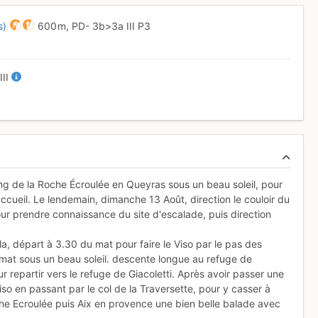
s)
600 m,
PD-
3b
>3a
III
P3
-
III
ing de la Roche Écroulée en Queyras sous un beau soleil, pour
ccueil. Le lendemain, dimanche 13 Août, direction le couloir du
pour prendre connaissance du site d'escalade, puis direction
a, départ à 3.30 du mat pour faire le Viso par le pas des
 mat sous un beau soleil. descente longue au refuge de
r repartir vers le refuge de Giacoletti. Après avoir passer une
iso en passant par le col de la Traversette, pour y casser à
he Ecroulée puis Aix en provence une bien belle balade avec