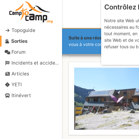
Contrôlez 
Notre site Web ut
nécessaires au f
Topoguide
tout moment, en 
Suite à une récente et importante 
site Web et de v
Sorties
Mont Viso :
vous à votre compte sur le site.
refuser tous ou b
Forum
Incidents et accidents
Articles
YETI
Itinévert