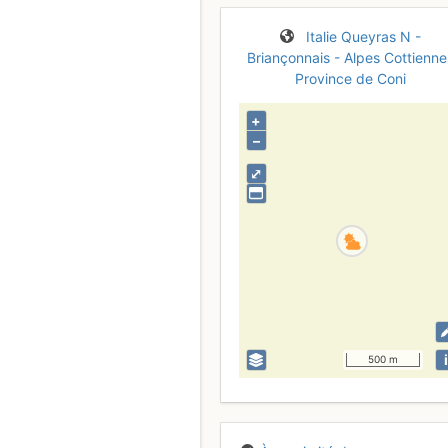
Italie
Queyras N -
Briançonnais - Alpes Cottienne
Province de Coni
+
–
⤢
i
500 m