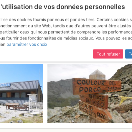
l'utilisation de vos données personnelles
ilise des cookies fournis par nous et par des tiers. Certains cookies 
onctionnement du site Web, tandis que d'autres peuvent être ajustés
particulier ceux qui nous permettent de comprendre les performanc
mise à jour du site,
si certaines pages ne sont plus accessibles, m
ous fournir des fonctionnalités de médias sociaux. Vous pouvez les a
 Face S (voie normale par le Pa
ien
paramétrer vos choix
.
Tout refuser
T