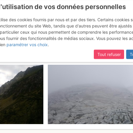
l'utilisation de vos données personnelles
ilise des cookies fournis par nous et par des tiers. Certains cookies 
onctionnement du site Web, tandis que d'autres peuvent être ajustés
particulier ceux qui nous permettent de comprendre les performanc
ous fournir des fonctionnalités de médias sociaux. Vous pouvez les a
ura : Depuis Lucomagno
19 - 20 août
ien
paramétrer vos choix
.
Tout refuser
T