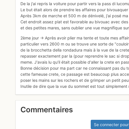
De la j'ai repris la voiture pour partir vers la pass di luco
Le but était alors de prendre les affaires pour bivouaqu
Après 3km de marche et 500 m de dénivelé, j'ai posé ma 
Cet endroit assez plat est favorable au bivouac avec des 
et des petites mares, sans oublier une vue magnifique su
2ème jour -> Après avoir plier ma tente et toute mes affair
particulier vers 2600 m ou se trouve une sorte de "couloir"
de la brocchetta della rondadura mais à la vue de la cret
repasser exactement par la (pour reprendre le sac si dropp
meme. J'avais lu qu'il était possible d'aller la crete en 
Bonne décision pour ma part car ne connaissant pas du tout
cette fameuse crete, ce passage est beaucoup plus acce
poser les mains sur les rochers et de grimper un petit peu 
Inutile de dire que la vue du sommet est tout simplement m
Commentaires
Se connecter pour