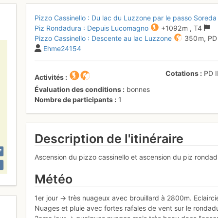
Pizzo Cassinello : Du lac du Luzzone par le passo Soreda
Piz Rondadura : Depuis Lucomagno
+1092 m
,
T4
Pizzo Cassinello : Descente au lac Luzzone
350 m,
P
Ehme24154
Cotations
PD
Activités
Évaluation des conditions
bonnes
Nombre de participants
1
Description de l'itinéraire
Ascension du pizzo cassinello et ascension du piz ronda
Météo
1er jour -> très nuageux avec brouillard à 2800m. Eclairci
Nuages et pluie avec fortes rafales de vent sur le rondad