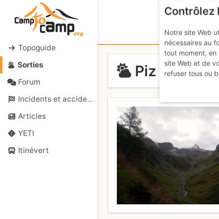
Contrôlez 
Notre site Web ut
nécessaires au f
Topoguide
tout moment, en 
site Web et de v
Sorties
Piz Rondad
refuser tous ou b
Forum
Incidents et accidents
Articles
YETI
Itinévert