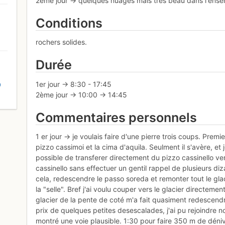
2eme jour -> quelques nuages mais très beau dans l'ense
Conditions
rochers solides.
Durée
1er jour -> 8:30 - 17:45
D
2ème jour -> 10:00 -> 14:45
Commentaires personnels
1 er jour -> je voulais faire d'une pierre trois coups. Premie
pizzo cassimoi et la cima d'aquila. Seulment il s'avère, et 
possible de transferer directement du pizzo cassinello ver
cassinello sans effectuer un gentil rappel de plusieurs di
cela, redescendre le passo soreda et remonter tout le glac
la "selle". Bref j'ai voulu couper vers le glacier directemen
glacier de la pente de coté m'a fait quasiment redescendr
prix de quelques petites desescalades, j'ai pu rejoindre no
montré une voie plausible. 1:30 pour faire 350 m de dénivel