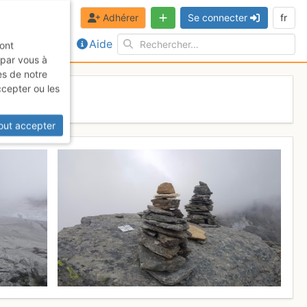
Adhérer
Se connecter
fr
Aide
sont
 par vous à
es de notre
ccepter ou les
 2017
out accepter