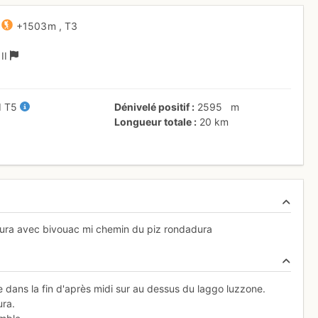
+1503 m
,
T3
D
II
II
T5
Dénivelé positif
2595
m
Longueur totale
20 km
dura avec bivouac mi chemin du piz rondadura
e dans la fin d'après midi sur au dessus du laggo luzzone.
ura.