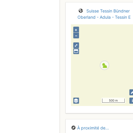
Suisse
Tessin
Bündner
Oberland - Adula - Tessin E
+
–
⤢
i
500 m
À proximité de...