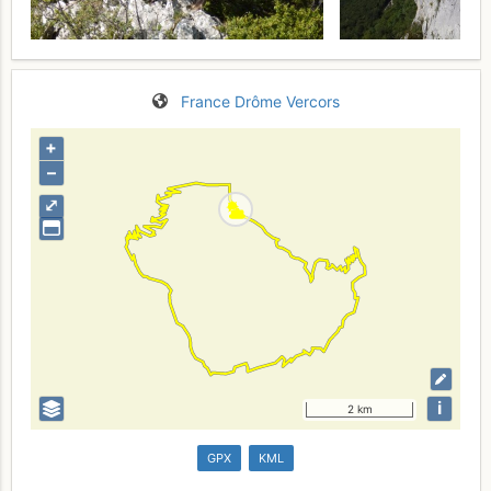
France
Drôme
Vercors
+
–
⤢
i
2 km
GPX
KML