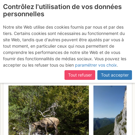
Contrôlez l'utilisation de vos données
fr
personnelles
Suite à une récente et importante mise à jour du site,
si
Dôme de Glandasse
certaines pages ne sont plus accessibles, manquantes ou
Notre site Web utilise des cookies fournis par nous et par des
incomplètes, déconnectez-vous puis reconnectez-vous à votre
tiers. Certains cookies sont nécessaires au fonctionnement du
(Pié Ferré) : Par l'extrême
compte sur le site.
site Web, tandis que d'autres peuvent être ajustés par vous à
pointe SE, depuis
tout moment, en particulier ceux qui nous permettent de
comprendre les performances de notre site Web et de vous
Châtillon-en-Diois
Lundi 14 août
fournir des fonctionnalités de médias sociaux. Vous pouvez les
accepter ou les refuser tous ou bien
paramétrer vos choix
.
2017
Tout refuser
Tout accepter