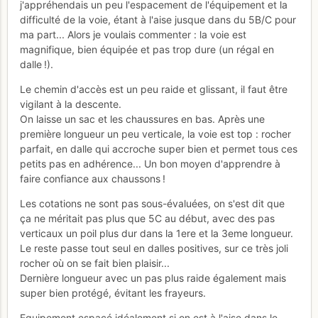
j'appréhendais un peu l'espacement de l'équipement et la
difficulté de la voie, étant à l'aise jusque dans du 5B/C pour
ma part... Alors je voulais commenter : la voie est
magnifique, bien équipée et pas trop dure (un régal en
dalle !).
Le chemin d'accès est un peu raide et glissant, il faut être
vigilant à la descente.
On laisse un sac et les chaussures en bas. Après une
première longueur un peu verticale, la voie est top : rocher
parfait, en dalle qui accroche super bien et permet tous ces
petits pas en adhérence... Un bon moyen d'apprendre à
faire confiance aux chaussons !
Les cotations ne sont pas sous-évaluées, on s'est dit que
ça ne méritait pas plus que 5C au début, avec des pas
verticaux un poil plus dur dans la 1ere et la 3eme longueur.
Le reste passe tout seul en dalles positives, sur ce très joli
rocher où on se fait bien plaisir...
Dernière longueur avec un pas plus raide également mais
super bien protégé, évitant les frayeurs.
Equipement espacé idéalement si on est à l'aise dans le