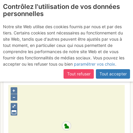
Contrôlez l'utilisation de vos données
fr
personnelles
Falaise de l'Encoula /
Notre site Web utilise des cookies fournis par nous et par des
tiers. Certains cookies sont nécessaires au fonctionnement du
Barfly : 18 tentatives pour
site Web, tandis que d'autres peuvent être ajustés par vous à
devenir un saint ogradiste
tout moment, en particulier ceux qui nous permettent de
comprendre les performances de notre site Web et de vous
Dimanche 20 août 2017
fournir des fonctionnalités de médias sociaux. Vous pouvez les
accepter ou les refuser tous ou bien
paramétrer vos choix
.
Tout refuser
Tout accepter
France
Isère
Écrins
+
–
⤢