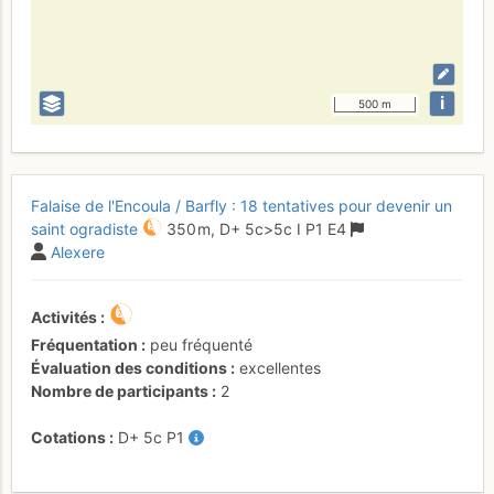
i
500 m
Falaise de l'Encoula / Barfly : 18 tentatives pour devenir un
saint ogradiste
350 m,
D+
5c
>5c
I
P1
E4
Alexere
Activités
Fréquentation
peu fréquenté
Évaluation des conditions
excellentes
Nombre de participants
2
Cotations
D+
5c
P1