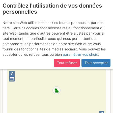
Contrôlez l'utilisation de vos données
fr
personnelles
Suite à une récente et importante mise à jour du site,
si
Pointe d'Amont : Pilier N
certaines pages ne sont plus accessibles, manquantes ou
Notre site Web utilise des cookies fournis par nous et par des
incomplètes, déconnectez-vous puis reconnectez-vous à votre
tiers. Certains cookies sont nécessaires au fonctionnement du
Dimanche 20 août 2017
compte sur le site.
site Web, tandis que d'autres peuvent être ajustés par vous à
tout moment, en particulier ceux qui nous permettent de
comprendre les performances de notre site Web et de vous
fournir des fonctionnalités de médias sociaux. Vous pouvez les
France
Isère
Écrins
accepter ou les refuser tous ou bien
paramétrer vos choix
.
+
Tout refuser
Tout accepter
–
⤢