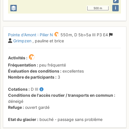
i
500 m
Pointe d'Amont : Pilier N
550 m,
D
5b
>5a
III
P3
E4
Grimpzen
, pauline et brice
Activités
Fréquentation
peu fréquenté
Évaluation des conditions
excellentes
Nombre de participants
3
Cotations
D
III
Conditions de l'accès routier / transports en commun
déneigé
Refuge
ouvert gardé
Etat du glacier
bouché - passage sans problème