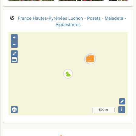
France
Hautes-Pyrénées
Luchon - Posets - Maladeta -
Aigüestortes
+
–
⤢
i
500 m