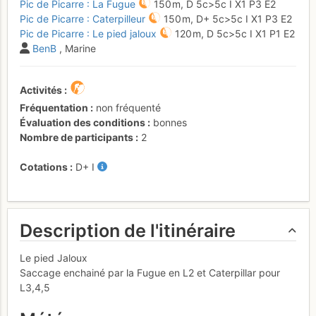
Pic de Picarre : La Fugue
150 m,
D
5c
>5c
I
X1
P3
E2
Pic de Picarre : Caterpilleur
150 m,
D+
5c
>5c
I
X1
P3
E2
Pic de Picarre : Le pied jaloux
120 m,
D
5c
>5c
I
X1
P1
E2
BenB
, Marine
Activités
Fréquentation
non fréquenté
Évaluation des conditions
bonnes
Nombre de participants
2
Cotations
D+
I
Description de l'itinéraire
Le pied Jaloux
Saccage enchainé par la Fugue en L2 et Caterpillar pour
L3,4,5