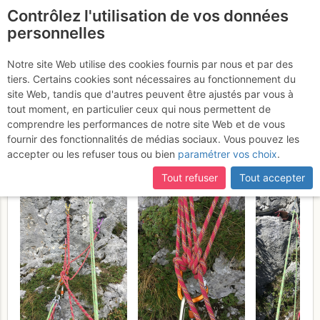
Contrôlez l'utilisation de vos données
fr
personnelles
Pic de Picarre :
Notre site Web utilise des cookies fournis par nous et par des
tiers. Certains cookies sont nécessaires au fonctionnement du
Caterpilleur, Fugue, Le
site Web, tandis que d'autres peuvent être ajustés par vous à
pied Jaloux, Saccage
tout moment, en particulier ceux qui nous permettent de
comprendre les performances de notre site Web et de vous
Dimanche 20 août 2017
fournir des fonctionnalités de médias sociaux. Vous pouvez les
accepter ou les refuser tous ou bien
paramétrer vos choix
.
Tout refuser
Tout accepter