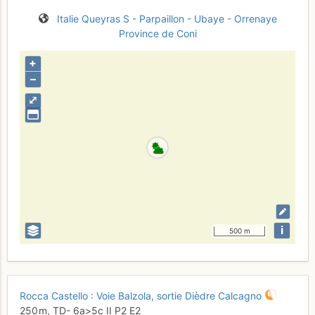
Italie
Queyras S - Parpaillon - Ubaye - Orrenaye
Province de Coni
+
–
⤢
i
500 m
Rocca Castello : Voie Balzola, sortie Dièdre Calcagno
250 m,
TD-
6a
>5c
II
P2
E2