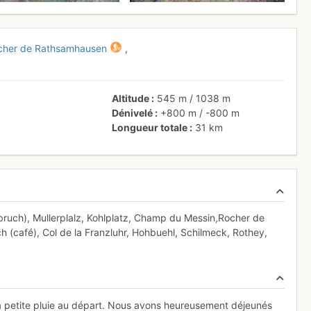
ocher de Rathsamhausen
,
Altitude
545 m
/
1038 m
Dénivelé
+800 m
/
-800 m
Longueur totale
31 km
uch), Mullerplalz, Kohlplatz, Champ du Messin,Rocher de
ch (café), Col de la Franzluhr, Hohbuehl, Schilmeck, Rothey,
 la petite pluie au départ. Nous avons heureusement déjeunés