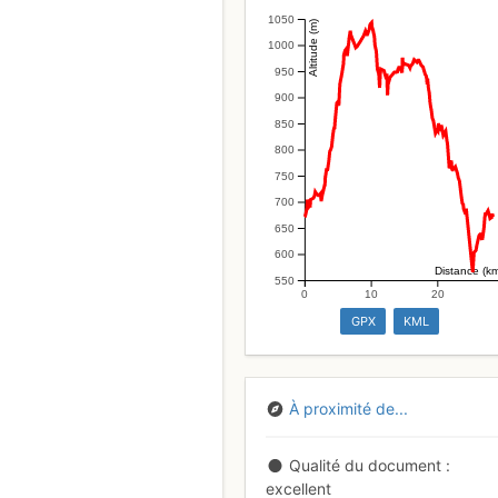
1050
Altitude (m)
1000
950
900
850
800
750
700
650
600
Distance (k
550
0
10
20
GPX
KML
À proximité de...
Qualité du document
excellent