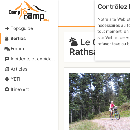
Contrôlez 
Notre site Web ut
nécessaires au f
Topoguide
tout moment, en 
site Web et de v
Sorties
Le Champ du
refuser tous ou b
Forum
Rathsamhaus
Incidents et accidents
Articles
YETI
Itinévert