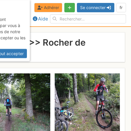
Adhérer
Se connecter
fr
Aide
sont
 par vous à
es de notre
ccepter ou les
 Rothau >> Rocher de
out accepter