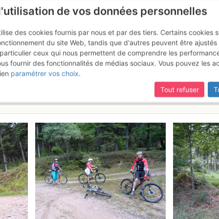
l'utilisation de vos données personnelles
ilise des cookies fournis par nous et par des tiers. Certains cookies 
onctionnement du site Web, tandis que d'autres peuvent être ajustés
particulier ceux qui nous permettent de comprendre les performanc
ous fournir des fonctionnalités de médias sociaux. Vous pouvez les a
 Feu : En boucle au départ de
ien
paramétrer vos choix
.
en
Dimanche 20 août 2017
Tout refuser
T